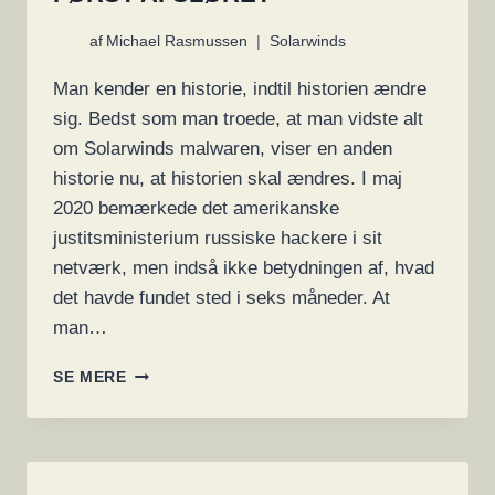
af
Michael Rasmussen
Solarwinds
Man kender en historie, indtil historien ændre
sig. Bedst som man troede, at man vidste alt
om Solarwinds malwaren, viser en anden
historie nu, at historien skal ændres. I maj
2020 bemærkede det amerikanske
justitsministerium russiske hackere i sit
netværk, men indså ikke betydningen af, hvad
det havde fundet sted i seks måneder. At
man…
SOLARWINDS
SE MERE
BLEV
HACKET
6
MÅNEDER
TIDLIGERE