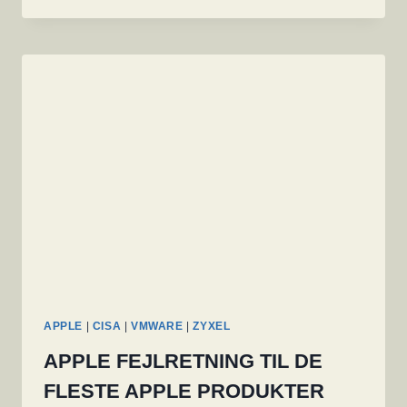
6.1
MILLIARDER
KRONER,
40
FLY,
241
EJENDOMME,
FORDELT
PÅ
6.500
ANHOLDELSER
DER
GAV
OVER
7.000
ÅRS
FÆNGSELSDOMME
APPLE
|
CISA
|
VMWARE
|
ZYXEL
APPLE FEJLRETNING TIL DE
FLESTE APPLE PRODUKTER