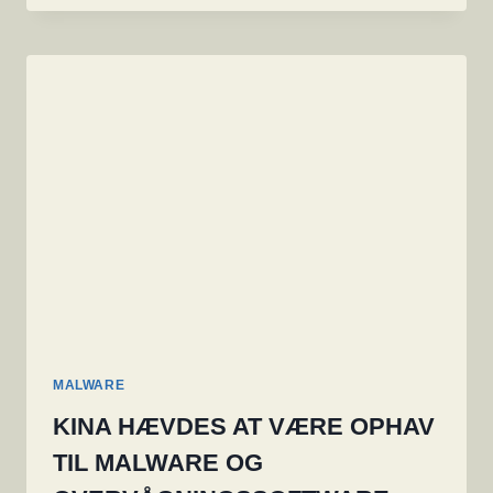
OG
RISICI
VED
OVERVÅGNING
AF
USA
MALWARE
KINA HÆVDES AT VÆRE OPHAV
TIL MALWARE OG