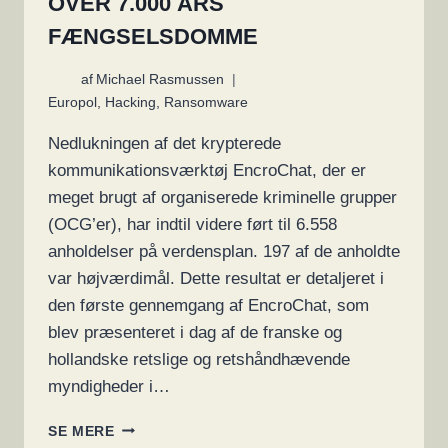
OVER 7.000 ÅRS
FÆNGSELSDOMME
af
Michael Rasmussen
Europol
,
Hacking
,
Ransomware
Nedlukningen af det krypterede
kommunikationsværktøj EncroChat, der er
meget brugt af organiserede kriminelle grupper
(OCG’er), har indtil videre ført til 6.558
anholdelser på verdensplan. 197 af de anholdte
var højværdimål. Dette resultat er detaljeret i
den første gennemgang af EncroChat, som
blev præsenteret i dag af de franske og
hollandske retslige og retshåndhævende
myndigheder i…
POLITIET
SE MERE
BESLAGLÆGGER