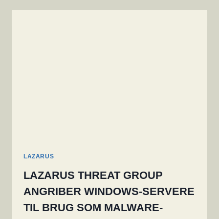
VÆRE
OPHAV
TIL
MALWARE
OG
OVERVÅGNINGSSOFTWARE
MED
HENBLIK
PÅ
AT
LAMME
USA
I
EN
KRIGSSITATION
LAZARUS
LAZARUS THREAT GROUP
ANGRIBER WINDOWS-SERVERE
TIL BRUG SOM MALWARE-