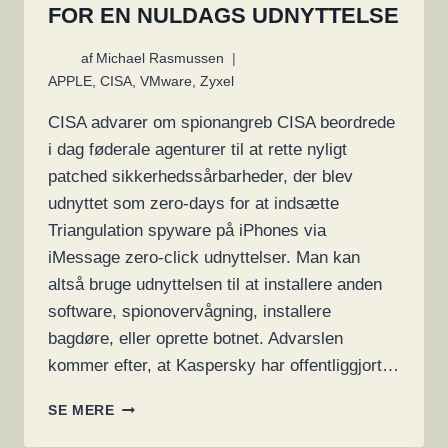
FOR EN NULDAGS UDNYTTELSE
af
Michael Rasmussen
APPLE
,
CISA
,
VMware
,
Zyxel
CISA advarer om spionangreb CISA beordrede
i dag føderale agenturer til at rette nyligt
patched sikkerhedssårbarheder, der blev
udnyttet som zero-days for at indsætte
Triangulation spyware på iPhones via
iMessage zero-click udnyttelser. Man kan
altså bruge udnyttelsen til at installere anden
software, spionovervågning, installere
bagdøre, eller oprette botnet. Advarslen
kommer efter, at Kaspersky har offentliggjort…
APPLE
SE MERE
FEJLRETNING
TIL