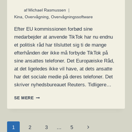
af
Michael Rasmussen
Kina
,
Overvågning
,
Overvågningssoftware
Efter EU kommissionen forbød sine
medarbejder at anvende TikTok har nu endnu
et politisk råd har tilsluttet sig ti de mange
efterhånden der ikke må forbyde TikTok på
sine ansattes telefoner. Det Europæiske Råd,
at det ligeledes ikke vil have, at dets ansatte
har det sociale medie på deres telefoner. Det
skriver nyhedsbureauet Reuters. Tidligere…
TIKTOKTAK
SE MERE
OG
FARVEL:
FLERE
EU
SIDE
Næste
1
2
3
…
5
STATER