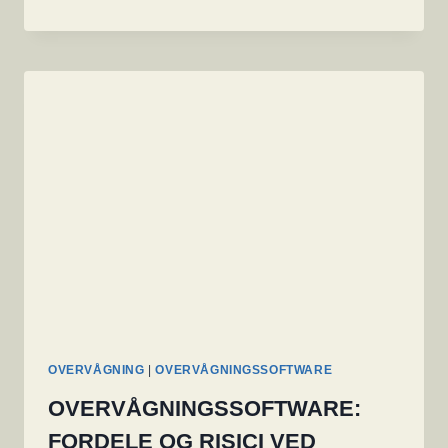
SKADE
KAN
SKE
UDEN
FORNUFTIG
MEDARBEJDER-
SIKKERHED?
OVERVÅGNING
|
OVERVÅGNINGSSOFTWARE
OVERVÅGNINGSSOFTWARE:
FORDELE OG RISICI VED