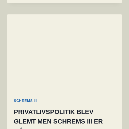
4
ER
NU
LOVLIGT
IGEN
EFTER
SCHREMS
II,
OG
SANDSYNLIGVIS
OGSÅ
EFTER
SCHREMS
III
SCHREMS III
PRIVATLIVSPOLITIK BLEV
GLEMT MEN SCHREMS III ER