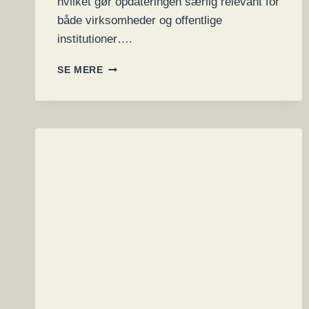
hvilket gør opdateringen særlig relevant for
både virksomheder og offentlige
institutioner….
134
SE MERE
MICROSOFT
SÅRBARHEDER
MAN
SKAL
PATCHE
NU…
–
ÉN
ZERO-
DAY
UDNYTTET
AF
RANSOMWAREGRUPPE