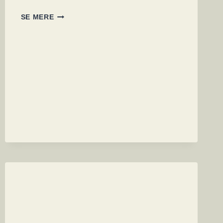
SOLARWINDS
SE MERE
BLEV
HACKET
6
MÅNEDER
TIDLIGERE
END
FØRST
AFSLØRET