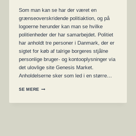
Som man kan se har der været en
grænseoverskridende politiaktion, og på
logoerne herunder kan man se hvilke
politienheder der har samarbejdet. Politiet
har anholdt tre personer i Danmark, der er
sigtet for køb af talrige borgeres stjålne
personlige bruger- og kontooplysninger via
det ulovlige site Genesis Market.
Anholdelserne sker som led i en større…
STOR
SE MERE
INTERNATIONAL
CYBEROPERATION:
TRE
PERSONER
ANHOLDT
I
DANMARK