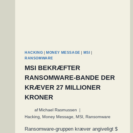
6.500
ANHOLDELSER
DER
GAV
OVER
7.000
ÅRS
FÆNGSELSDOMME
HACKING
|
MONEY MESSAGE
|
MSI
|
RANSOMWARE
MSI BEKRÆFTER
RANSOMWARE-BANDE DER
KRÆVER 27 MILLIONER
KRONER
af
Michael Rasmussen
Hacking
,
Money Message
,
MSI
,
Ransomware
Ransomware-gruppen kræver angiveligt $