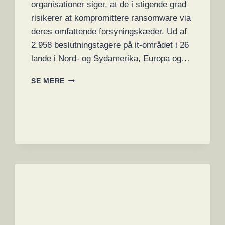
organisationer siger, at de i stigende grad
risikerer at kompromittere ransomware via
deres omfattende forsyningskæder. Ud af
2.958 beslutningstagere på it-området i 26
lande i Nord- og Sydamerika, Europa og…
GLOBALE
SE MERE
VIRKSOMHEDER
SIGER,
AT
PARTNERE
I
FORSYNINGSKÆDEN
UDSÆTTER
DEM
FOR
RANSOMWARE