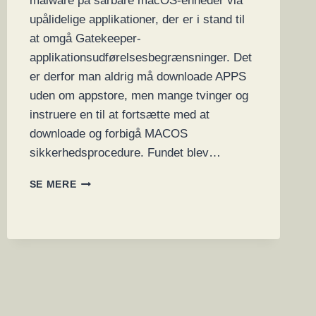
malware på sårbare macOS-enheder via
upålidelige applikationer, der er i stand til
at omgå Gatekeeper-
applikationsudførelsesbegrænsninger. Det
er derfor man aldrig må downloade APPS
uden om appstore, men mange tvinger og
instruere en til at fortsætte med at
downloade og forbigå MACOS
sikkerhedsprocedure. Fundet blev…
MICROSOFT
SE MERE
FINDER
MACOS-
FEJL,
DER
LADER
MALWARE
OMGÅ
SIKKERHEDSKONTROL