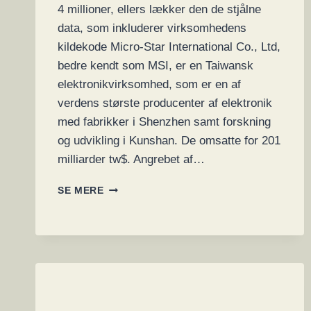
4 millioner, ellers lækker den de stjålne
data, som inkluderer virksomhedens
kildekode Micro-Star International Co., Ltd,
bedre kendt som MSI, er en Taiwansk
elektronikvirksomhed, som er en af
verdens største producenter af elektronik
med fabrikker i Shenzhen samt forskning
og udvikling i Kunshan. De omsatte for 201
milliarder tw$. Angrebet af…
MSI
SE MERE
BEKRÆFTER
RANSOMWARE-
BANDE
DER
KRÆVER
27
MILLIONER
KRONER