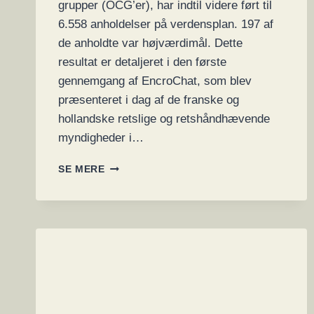
grupper (OCG’er), har indtil videre ført til
6.558 anholdelser på verdensplan. 197 af
de anholdte var højværdimål. Dette
resultat er detaljeret i den første
gennemgang af EncroChat, som blev
præsenteret i dag af de franske og
hollandske retslige og retshåndhævende
myndigheder i…
POLITIET
SE MERE
BESLAGLÆGGER
6.1
MILLIARDER
KRONER,
40
FLY,
241
EJENDOMME,
FORDELT
PÅ