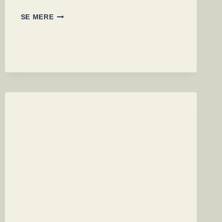
NY
SE MERE
ANDROID
MALWARE
CHERRYBLOS
BRUGER
OCR
TIL
AT
STJÆLE
FØLSOMME
DATA