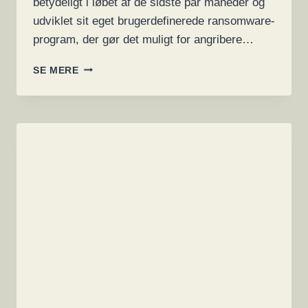
betydeligt i løbet af de sidste par måneder og
udviklet sit eget brugerdefinerede ransomware-
program, der gør det muligt for angribere…
NY
SE MERE
ROYAL
RANSOMWARE-
GRUPPE
UNDGÅR
AFSLØRING
MED
DELVIS
KRYPTERING