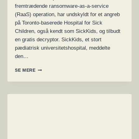
fremtrædende ransomware-as-a-service
(RaaS) operation, har undskyldt for et angreb
på Toronto-baserede Hospital for Sick
Children, også kendt som SickKids, og tilbudt
en gratis decryptor. SickKids, et stort
pædiatrisk universitetshospital, meddelte
den…
LOCKBIT
SE MERE
UNDSKYLDER
FOR
RANSOMWARE
MOD
HOSPITAL
OG
TILBYDER
DECRYPTOR