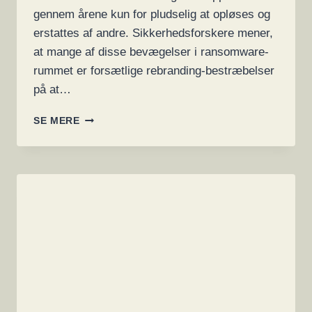
gennem årene kun for pludselig at opløses og
erstattes af andre. Sikkerhedsforskere mener,
at mange af disse bevægelser i ransomware-
rummet er forsætlige rebranding-bestræbelser
på at…
NY
SE MERE
RANSOMWARE-
TRUSSEL,
BLACK
BASTA,
SKABER
OPMÆRKSOMHED