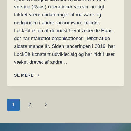
service (Raas) operationer vokser hurtigt
takket være opdateringer til malware og
nedgangen i andre ransomware-bander.
LockBit er en af de mest fremtrædende Raas,
der har målrettet organisationer i løbet af de
sidste mange år. Siden lanceringen i 2019, har
LockBit konstant udviklet sig og har hidtil uset
vækst drevet af andre…
HVORDAN
SE MERE
LOCKBIT
BLEV
DEN
MEST
SIDE
Næste
1
2
POPULÆRE
RANSOMWARE
NAVIGATION
side