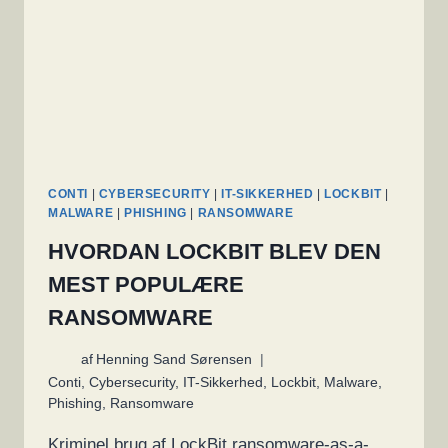
DEEPFAKES
ØGES
CONTI
|
CYBERSECURITY
|
IT-SIKKERHED
|
LOCKBIT
|
MALWARE
|
PHISHING
|
RANSOMWARE
HVORDAN LOCKBIT BLEV DEN
MEST POPULÆRE
RANSOMWARE
af
Henning Sand Sørensen
Conti
,
Cybersecurity
,
IT-Sikkerhed
,
Lockbit
,
Malware
,
Phishing
,
Ransomware
Kriminel brug af LockBit ransomware-as-a-