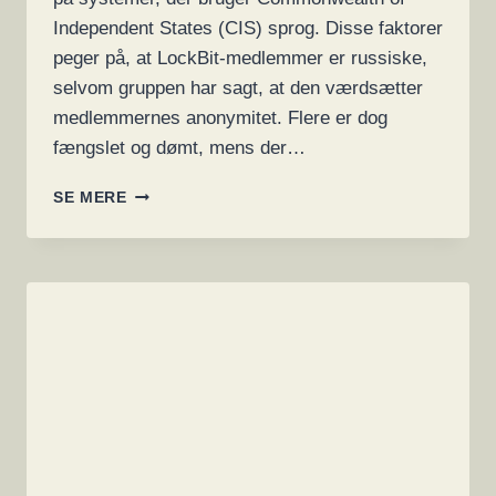
Independent States (CIS) sprog. Disse faktorer
peger på, at LockBit-medlemmer er russiske,
selvom gruppen har sagt, at den værdsætter
medlemmernes anonymitet. Flere er dog
fængslet og dømt, mens der…
HVAD
SE MERE
ER
LOCKBIT?
OG
ANVENDES
DEN
SOM
SPIONSOFTWARE?