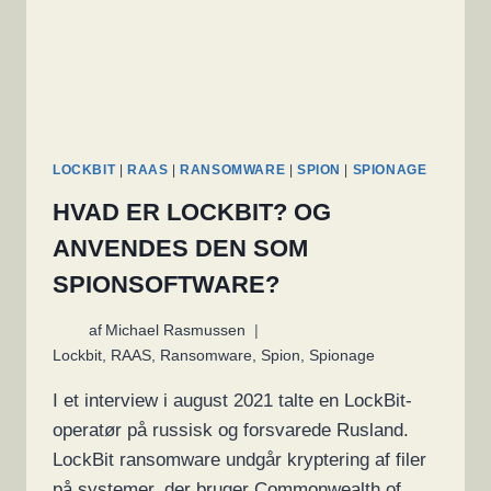
LOCKBIT
|
RAAS
|
RANSOMWARE
|
SPION
|
SPIONAGE
HVAD ER LOCKBIT? OG
ANVENDES DEN SOM
SPIONSOFTWARE?
af
Michael Rasmussen
Lockbit
,
RAAS
,
Ransomware
,
Spion
,
Spionage
I et interview i august 2021 talte en LockBit-
operatør på russisk og forsvarede Rusland.
LockBit ransomware undgår kryptering af filer
på systemer, der bruger Commonwealth of