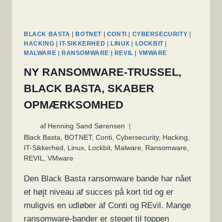
BLACK BASTA
|
BOTNET
|
CONTI
|
CYBERSECURITY
|
HACKING
|
IT-SIKKERHED
|
LINUX
|
LOCKBIT
|
MALWARE
|
RANSOMWARE
|
REVIL
|
VMWARE
NY RANSOMWARE-TRUSSEL,
BLACK BASTA, SKABER
OPMÆRKSOMHED
af
Henning Sand Sørensen
Black Basta
,
BOTNET
,
Conti
,
Cybersecurity
,
Hacking
,
IT-Sikkerhed
,
Linux
,
Lockbit
,
Malware
,
Ransomware
,
REVIL
,
VMware
Den Black Basta ransomware bande har nået
et højt niveau af succes på kort tid og er
muligvis en udløber af Conti og REvil. Mange
ransomware-bander er steget til toppen