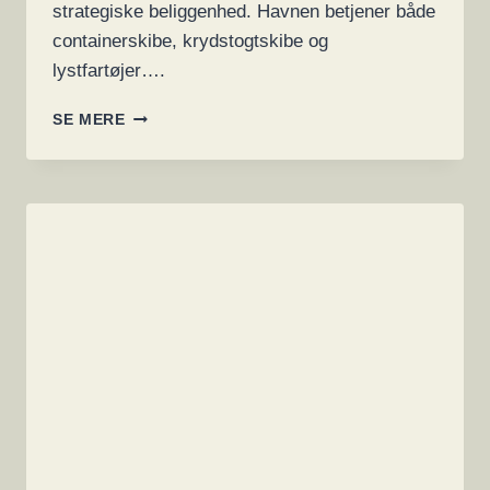
strategiske beliggenhed. Havnen betjener både
containerskibe, krydstogtskibe og
lystfartøjer….
LOCKBIT
SE MERE
RANSOMWARE
HÆVDER
ANGREB
PÅ
PORT
OF
LISBON
I
PORTUGAL