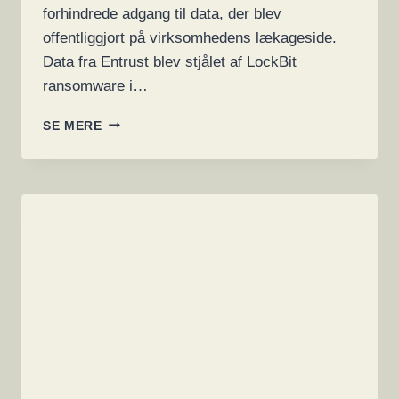
forhindrede adgang til data, der blev
offentliggjort på virksomhedens lækageside.
Data fra Entrust blev stjålet af LockBit
ransomware i…
LOCKBIT
SE MERE
RANSOMWARE-
BANDE
BLIVER
AGGRESSIV
MED
TREDOBBELT
AFPRESNINGSTAKTIK