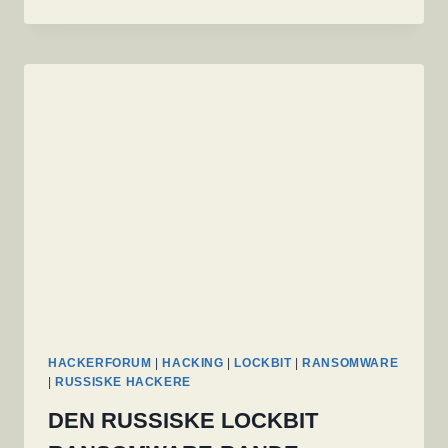
LEGITIMATIONSOPLYSNINGER
STYRKER
I
STIGENDE
GRAD
CYBERKRIMINALITETEN
HACKERFORUM
|
HACKING
|
LOCKBIT
|
RANSOMWARE
|
RUSSISKE HACKERE
DEN RUSSISKE LOCKBIT