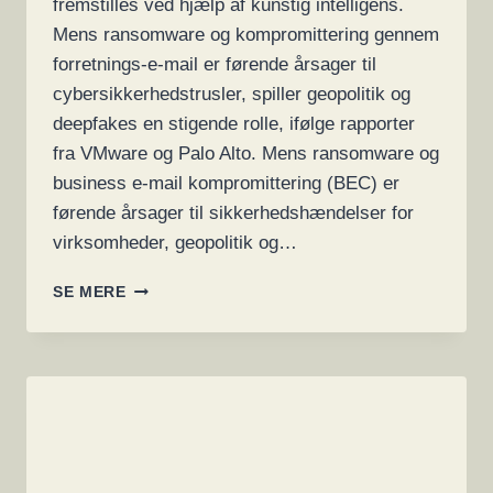
fremstilles ved hjælp af kunstig intelligens.
Mens ransomware og kompromittering gennem
forretnings-e-mail er førende årsager til
cybersikkerhedstrusler, spiller geopolitik og
deepfakes en stigende rolle, ifølge rapporter
fra VMware og Palo Alto. Mens ransomware og
business e-mail kompromittering (BEC) er
førende årsager til sikkerhedshændelser for
virksomheder, geopolitik og…
RANSOMWARE
SE MERE
OG
E-
MAIL
ER
DE
STØRSTE
SIKKERHEDSTRUSLER,
MEN