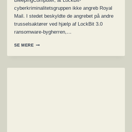
BleepingComputer, at LockBit-
cyberkriminalitetsgruppen ikke angreb Royal
Mail. I stedet beskyldte de angrebet på andre
trusselsaktører ved hjælp af LockBit 3.0
ransomware-bygherren,…
DEN
SE MERE
RUSSISKE
LOCKBIT
RANSOMWARE-
BANDE
KRÆVER
PENGE
I
ENGLAND
FRA
ROYAL
MAIL-
CYBERANGREBET