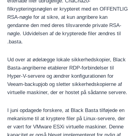
efterlade filer ubrugelige. ChaCha20-
filkrypteringsnøglen er krypteret med en OFFENTLIG
RSA-nøgle for at sikre, at kun angribere kan
gendanne den med deres tilsvarende private RSA-
nøgle. Udvidelsen af de krypterede filer ændres til
.basta.
Ud over at ødelægge lokale sikkerhedskopier, Black
Basta-angriberne etablerer RDP-forbindelser til
Hyper-V-servere og ændrer konfigurationen for
Veeam-backupjob og sletter sikkerhedskopierne af
virtuelle maskiner, der er hostet på sådanne servere.
I juni opdagede forskere, at Black Basta tilføjede en
mekanisme til at kryptere filer på Linux-servere, der
er vært for VMware ESXi virtuelle maskiner. Denne
kapacitet er også blevet implementeret for nylig af