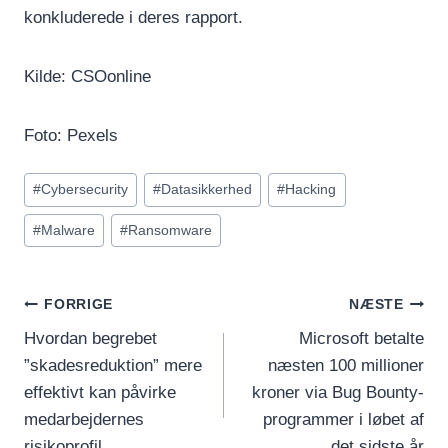
konkluderede i deres rapport.
Kilde: CSOonline
Foto: Pexels
Indlæg-
#
Cybersecurity
#
Datasikkerhed
#
Hacking
tags:
#
Malware
#
Ransomware
INDLÆGSNAVIGATION
FORRIGE
NÆSTE
Hvordan begrebet
Microsoft betalte
”skadesreduktion” mere
næsten 100 millioner
effektivt kan påvirke
kroner via Bug Bounty-
medarbejdernes
programmer i løbet af
risikoprofil
det sidste år