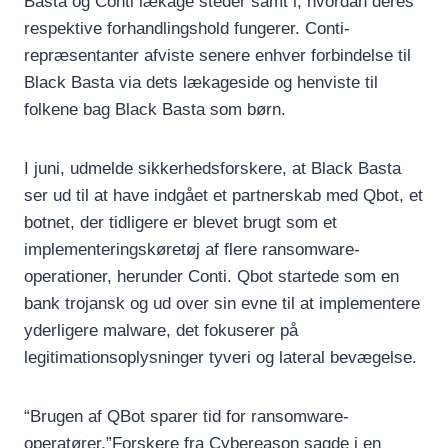
Basta og Conti lækage steder samt i, hvordan deres
respektive forhandlingshold fungerer. Conti-
repræsentanter afviste senere enhver forbindelse til
Black Basta via dets lækageside og henviste til
folkene bag Black Basta som børn.
I juni, udmelde sikkerhedsforskere, at Black Basta
ser ud til at have indgået et partnerskab med Qbot, et
botnet, der tidligere er blevet brugt som et
implementeringskøretøj af flere ransomware-
operationer, herunder Conti. Qbot startede som en
bank trojansk og ud over sin evne til at implementere
yderligere malware, det fokuserer på
legitimationsoplysninger tyveri og lateral bevægelse.
“Brugen af QBot sparer tid for ransomware-
operatører,”Forskere fra Cybereason sagde i en