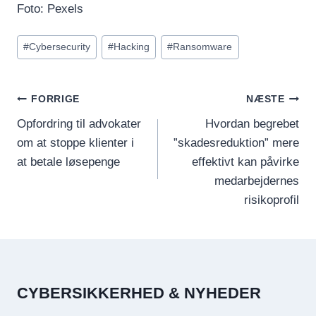
Foto: Pexels
Indlæg-
#
Cybersecurity
#
Hacking
#
Ransomware
tags:
INDLÆGSNAVIGATION
FORRIGE
NÆSTE
Opfordring til advokater
Hvordan begrebet
om at stoppe klienter i
”skadesreduktion” mere
at betale løsepenge
effektivt kan påvirke
medarbejdernes
risikoprofil
CYBERSIKKERHED & NYHEDER