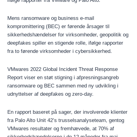
ifølge rapporter fra VMware og Palo Alto.
Mens ransomware og business e-mail
kompromittering (BEC) er førende årsager til
sikkerhedshændelser for virksomheder, geopolitik og
deepfakes spiller en stigende rolle, ifølge rapporter
fra to førende virksomheder i cybersikkerhed.
VMwares 2022 Global Incident Threat Response
Report viser en støt stigning i afpresningsangreb
ransomware og BEC sammen med ny udvikling i
udnyttelser af deepfakes og zero-day.
En rapport baseret på sager, der involverede klienter
fra Palo Alto Unit 42’s trusselsanalyseteam, gentog
VMwares resultater og fremhævede, at 70% af
sikkerhedshændelserne i de 12 måneder fra maj