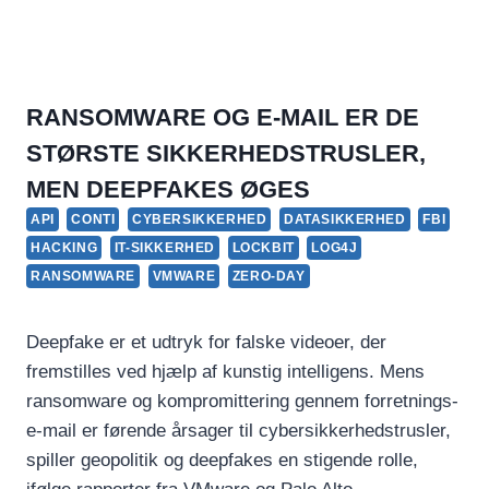
RANSOMWARE OG E-MAIL ER DE
STØRSTE SIKKERHEDSTRUSLER,
MEN DEEPFAKES ØGES
API
CONTI
CYBERSIKKERHED
DATASIKKERHED
FBI
HACKING
IT-SIKKERHED
LOCKBIT
LOG4J
RANSOMWARE
VMWARE
ZERO-DAY
Deepfake er et udtryk for falske videoer, der
fremstilles ved hjælp af kunstig intelligens. Mens
ransomware og kompromittering gennem forretnings-
e-mail er førende årsager til cybersikkerhedstrusler,
spiller geopolitik og deepfakes en stigende rolle,