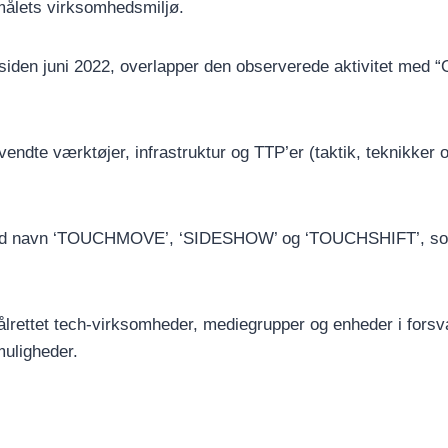
målets virksomhedsmiljø.
siden juni 2022, overlapper den observerede aktivitet med “
endte værktøjer, infrastruktur og TTP’er (taktik, teknikker o
 ved navn ‘TOUCHMOVE’, ‘SIDESHOW’ og ‘TOUCHSHIFT’, som i
målrettet tech-virksomheder, mediegrupper og enheder i fors
muligheder.