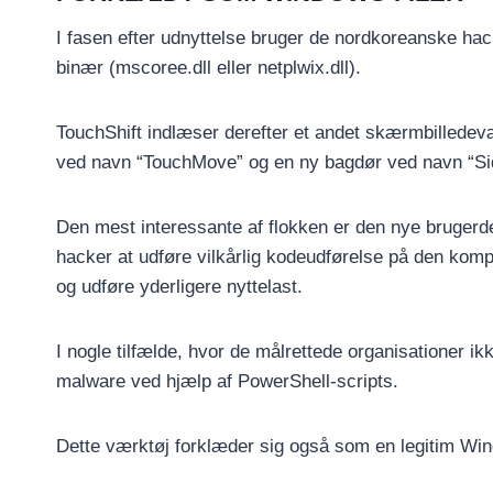
I fasen efter udnyttelse bruger de nordkoreanske ha
binær (mscoree.dll eller netplwix.dll).
TouchShift indlæser derefter et andet skærmbilledev
ved navn “TouchMove” og en ny bagdør ved navn “S
Den mest interessante af flokken er den nye bruger
hacker at udføre vilkårlig kodeudførelse på den kompr
og udføre yderligere nyttelast.
I nogle tilfælde, hvor de målrettede organisationer i
malware ved hjælp af PowerShell-scripts.
Dette værktøj forklæder sig også som en legitim Windo