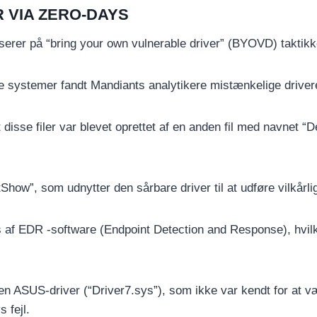
 VIA ZERO-DAYS
kuserer på “bring your own vulnerable driver” (BYOVD) takti
de systemer fandt Mandiants analytikere mistænkelige drive
 disse filer var blevet oprettet af en anden fil med navnet
htShow”, som udnytter den sårbare driver til at udføre vilk
uges af EDR -software (Endpoint Detection and Response), hv
en ASUS-driver (“Driver7.sys”), som ikke var kendt for at v
 fejl.