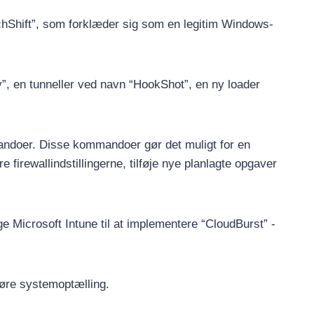
chShift”, som forklæder sig som en legitim Windows-
”, en tunneller ved navn “HookShot”, en ny loader
andoer. Disse kommandoer gør det muligt for en
irewallindstillingerne, tilføje nye planlagte opgaver
e Microsoft Intune til at implementere “CloudBurst” -
føre systemoptælling.