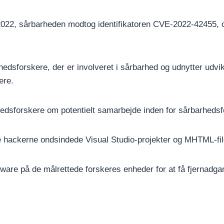
2022, sårbarheden modtog identifikatoren CVE-2022-42455, o
edsforskere, der er involveret i sårbarhed og udnytter udvik
ere.
hedsforskere om potentielt samarbejde inden for sårbarhedsf
e hackerne ondsindede Visual Studio-projekter og MHTML-file
ware på de målrettede forskeres enheder for at få fjernadga