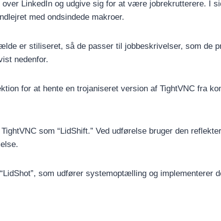
er LinkedIn og udgive sig for at være jobrekrutterere. I si
indlejret med ondsindede makroer.
lde er stiliseret, så de passer til jobbeskrivelser, som de p
ist nedenfor.
tion for at hente en trojaniseret version af TightVNC fra 
 TightVNC som “LidShift.” Ved udførelse bruger den reflekter
else.
“LidShot”, som udfører systemoptælling og implementerer de