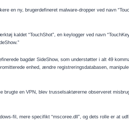
ckere en ny, brugerdefineret malware-dropper ved navn “Tou
ærktøj kaldet “TouchShot”, en keylogger ved navn “TouchKey
ideShow.”
definerede bagdør SideShow, som understøtter i alt 49 komm
omitterede enhed, ændre registreringsdatabasen, manipulere f
kke brugte en VPN, blev trusselsaktørerne observeret misbrug
ws-fil, mere specifikt “mscoree.dll”, og dets rolle er at ud