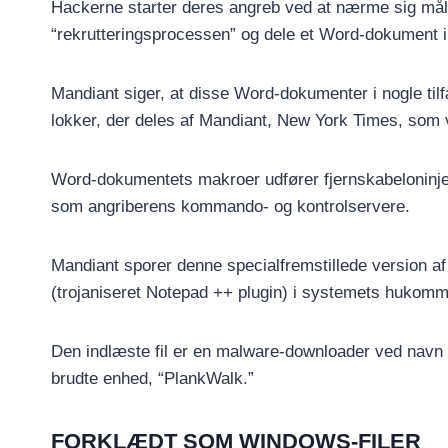
Hackerne starter deres angreb ved at nærme sig mål ov
“rekrutteringsprocessen” og dele et Word-dokument 
Mandiant siger, at disse Word-dokumenter i nogle tilfæ
lokker, der deles af Mandiant, New York Times, som v
Word-dokumentets makroer udfører fjernskabeloninjek
som angriberens kommando- og kontrolservere.
Mandiant sporer denne specialfremstillede version af
(trojaniseret Notepad ++ plugin) i systemets hukomm
Den indlæste fil er en malware-downloader ved navn 
brudte enhed, “PlankWalk.”
FORKLÆDT SOM WINDOWS-FILER