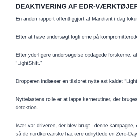
DEAKTIVERING AF EDR-VÆRKTØJER
En anden rapport offentliggjort af Mandiant i dag fo
Efter at have undersøgt logfilerne på kompromittere
Efter yderligere undersøgelse opdagede forskerne, at
“LightShift.”
Dropperen indlæser en tilsløret nyttelast kaldet “Lig
Nyttelastens rolle er at lappe kernerutiner, der br
detektion.
Især var driveren, der blev brugt i denne kampagne, 
så de nordkoreanske hackere udnyttede en Zero-Days