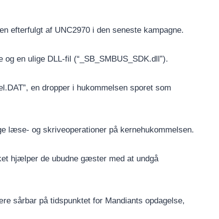
kken efterfulgt af UNC2970 i den seneste kampagne.
re og en ulige DLL-fil (“_SB_SMBUS_SDK.dll”).
 “Del.DAT”, en dropper i hukommelsen sporet som
årlige læse- og skriveoperationer på kernehukommelsen.
ilket hjælper de ubudne gæster med at undgå
ære sårbar på tidspunktet for Mandiants opdagelse,