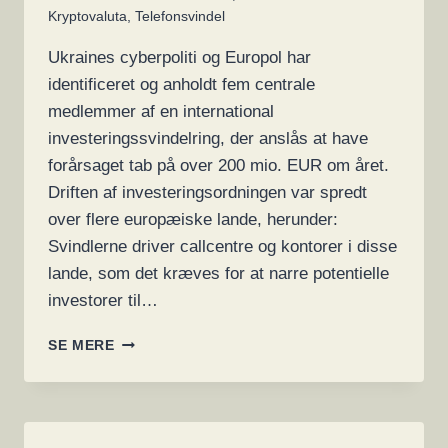
Kryptovaluta
,
Telefonsvindel
Ukraines cyberpoliti og Europol har
identificeret og anholdt fem centrale
medlemmer af en international
investeringssvindelring, der anslås at have
forårsaget tab på over 200 mio. EUR om året.
Driften af investeringsordningen var spredt
over flere europæiske lande, herunder:
Svindlerne driver callcentre og kontorer i disse
lande, som det kræves for at narre potentielle
investorer til…
SVINDLERE
SE MERE
DER
FORÅRSAGEDE
TAB
PÅ
NÆSTEN