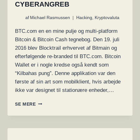
CYBERANGREB
af
Michael Rasmussen
Hacking
,
Kryptovaluta
BTC.com en en mine pulje og multi-platform
Bitcoin & Bitcoin Cash tegnebog. Den 19. juli
2016 blev Blocktrail erhvervet af Bitmain og
efterfølgende re-branded til BTC.com. Bitcoin
Wallet er i nogle kredse også kendt som
“Kilbahas pung”. Denne applikation var den
første af sin art som mobilklient, hvis arbejde
ikke var designet til stationære enheder,…
BTC.COM
SE MERE
MISTEDE
KRYPTOVALUTA
FOR
3
MILLIONER