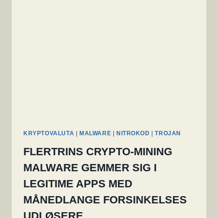
1,5
MILLIARD
OM
ÅRET
ER
BLEVET
ANHOLDT
KRYPTOVALUTA
|
MALWARE
|
NITROKOD
|
TROJAN
FLERTRINS CRYPTO-MINING
MALWARE GEMMER SIG I
LEGITIME APPS MED
MÅNEDLANGE FORSINKELSES
UDLØSERE