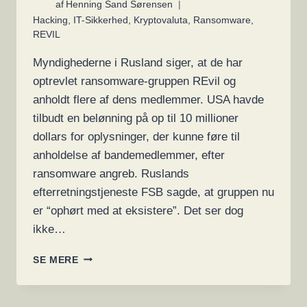
af
Henning Sand Sørensen
Hacking
,
IT-Sikkerhed
,
Kryptovaluta
,
Ransomware
,
REVIL
Myndighederne i Rusland siger, at de har
optrevlet ransomware-gruppen REvil og
anholdt flere af dens medlemmer. USA havde
tilbudt en belønning på op til 10 millioner
dollars for oplysninger, der kunne føre til
anholdelse af bandemedlemmer, efter
ransomware angreb. Ruslands
efterretningstjeneste FSB sagde, at gruppen nu
er “ophørt med at eksistere”. Det ser dog
ikke…
RANSOMWARE-
SE MERE
BANDEN,
REVIL
ANHOLDT