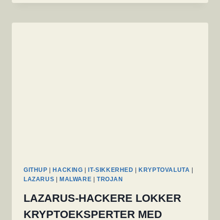
MINING
MALWARE
GEMMER
SIG
I
LEGITIME
APPS
MED
MÅNEDLANGE
FORSINKELSES
UDLØSERE
GITHUP
|
HACKING
|
IT-SIKKERHED
|
KRYPTOVALUTA
|
LAZARUS
|
MALWARE
|
TROJAN
LAZARUS-HACKERE LOKKER
KRYPTOEKSPERTER MED