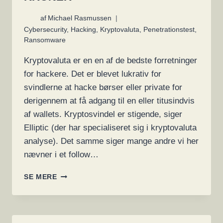
af
Michael Rasmussen
Cybersecurity
,
Hacking
,
Kryptovaluta
,
Penetrationstest
,
Ransomware
Kryptovaluta er en en af de bedste forretninger
for hackere. Det er blevet lukrativ for
svindlerne at hacke børser eller private for
derigennem at få adgang til en eller titusindvis
af wallets. Kryptosvindel er stigende, siger
Elliptic (der har specialiseret sig i kryptovaluta
analyse). Det samme siger mange andre vi her
nævner i et follow…
KRYPTOSVINDEL
SE MERE
VOKSER
I
2021
TIL