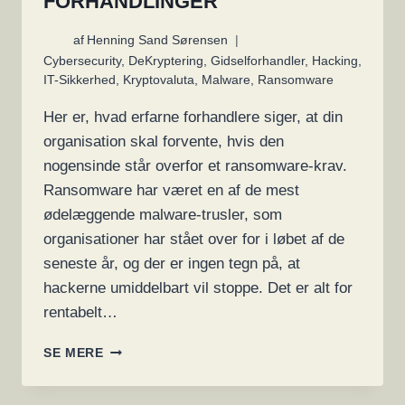
FORHANDLINGER
af
Henning Sand Sørensen
Cybersecurity
,
DeKryptering
,
Gidselforhandler
,
Hacking
,
IT-Sikkerhed
,
Kryptovaluta
,
Malware
,
Ransomware
Her er, hvad erfarne forhandlere siger, at din
organisation skal forvente, hvis den
nogensinde står overfor et ransomware-krav.
Ransomware har været en af de mest
ødelæggende malware-trusler, som
organisationer har stået over for i løbet af de
seneste år, og der er ingen tegn på, at
hackerne umiddelbart vil stoppe. Det er alt for
rentabelt…
SÅDAN
SE MERE
FUNGERER
RANSOMWARE-