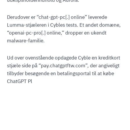
udklipsholderindhold og Aurora.
Derudover er “chat-gpt-pc[.] online” leverede
Lumma-stjæleren i Cybles tests. Et andet domæne,
“openai-pc-pro[.] online,” dropper en ukendt
malware-familie.
Ud over ovenstående opdagede Cyble en kreditkort
stjæle side på “pay.chatgptftw.com”, der angiveligt
tilbyder besøgende en betalingsportal til at købe
ChatGPT Pl