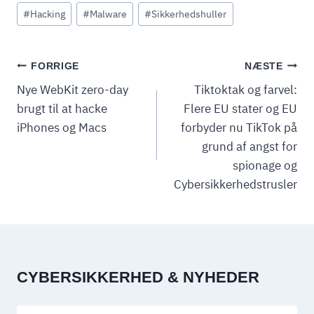
Indlæg-
#
Hacking
#
Malware
#
Sikkerhedshuller
tags:
INDLÆGSNAVIGATION
FORRIGE
NÆSTE
Nye WebKit zero-day
Tiktoktak og farvel:
brugt til at hacke
Flere EU stater og EU
iPhones og Macs
forbyder nu TikTok på
grund af angst for
spionage og
Cybersikkerhedstrusler
CYBERSIKKERHED & NYHEDER