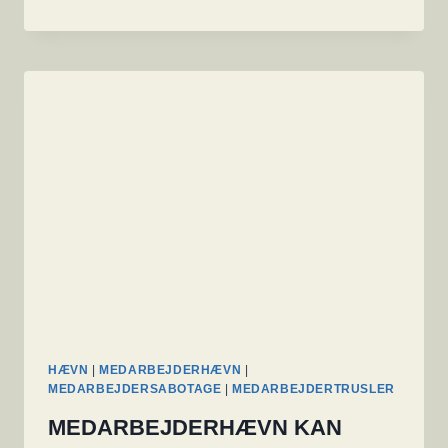
SKADE
KAN
SKE
UDEN
FORNUFTIG
MEDARBEJDER-
SIKKERHED?
HÆVN
|
MEDARBEJDERHÆVN
|
MEDARBEJDERSABOTAGE
|
MEDARBEJDERTRUSLER
MEDARBEJDERHÆVN KAN