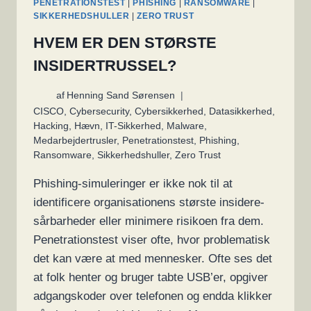
PENETRATIONSTEST
|
PHISHING
|
RANSOMWARE
|
SIKKERHEDSHULLER
|
ZERO TRUST
HVEM ER DEN STØRSTE
INSIDERTRUSSEL?
af
Henning Sand Sørensen
CISCO
,
Cybersecurity
,
Cybersikkerhed
,
Datasikkerhed
,
Hacking
,
Hævn
,
IT-Sikkerhed
,
Malware
,
Medarbejdertrusler
,
Penetrationstest
,
Phishing
,
Ransomware
,
Sikkerhedshuller
,
Zero Trust
Phishing-simuleringer er ikke nok til at
identificere organisationens største insidere-
sårbarheder eller minimere risikoen fra dem.
Penetrationstest viser ofte, hvor problematisk
det kan være at med mennesker. Ofte ses det
at folk henter og bruger tabte USB’er, opgiver
adgangskoder over telefonen og endda klikker