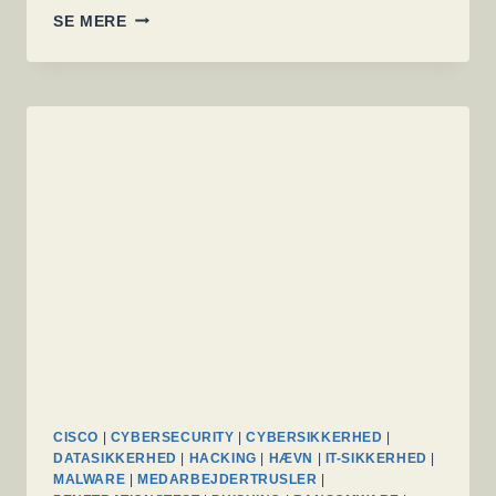
HACKERE
SE MERE
BLIVER
STADIG
MERE
KREATIVE
OG
UDNYTTER
I
STØRRE
GRAD
DEN
MENNESKELIGE
FAKTOR
CISCO
|
CYBERSECURITY
|
CYBERSIKKERHED
|
DATASIKKERHED
|
HACKING
|
HÆVN
|
IT-SIKKERHED
|
MALWARE
|
MEDARBEJDERTRUSLER
|