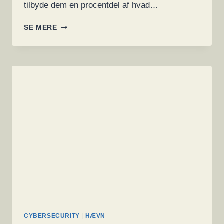
tilbyde dem en procentdel af hvad…
HØR
SE MERE
HVAD
EN
RANSOMWARE
HACKER
SIGER
CYBERSECURITY
|
HÆVN