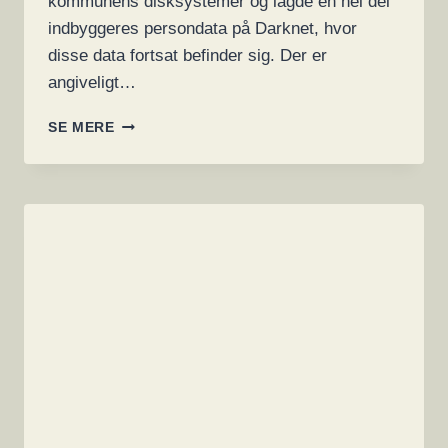
kommunens disksystemer og lagde en hel del
indbyggeres persondata på Darknet, hvor
disse data fortsat befinder sig. Der er
angiveligt…
MILLIONBØDE
SE MERE
TIL
KOMMUNE
EFTER
ET
RANSOMWARE
HACKERANGREB
–
SE
BØDELISTEN
I
DANMARK