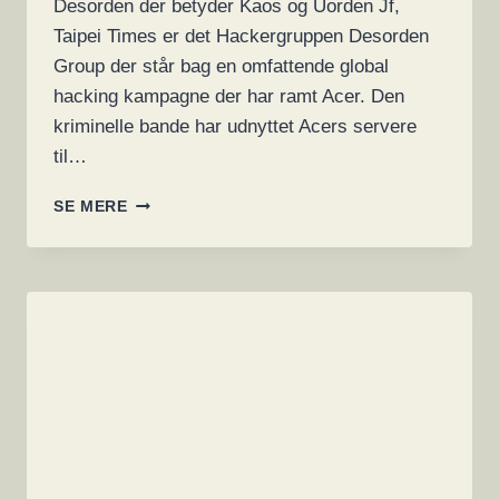
Desorden der betyder Kaos og Uorden Jf,
Taipei Times er det Hackergruppen Desorden
Group der står bag en omfattende global
hacking kampagne der har ramt Acer. Den
kriminelle bande har udnyttet Acers servere
til…
ACER
SE MERE
RAMT
AF
RANSOMWARE
HACKER-
ANGREB
MEN
NÆGTER
AT
BETALE
HVORFOR
ACER
BLEV