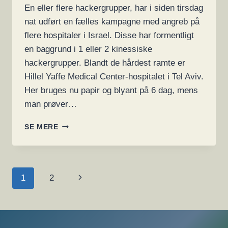
En eller flere hackergrupper, har i siden tirsdag
nat udført en fælles kampagne med angreb på
flere hospitaler i Israel. Disse har formentligt
en baggrund i 1 eller 2 kinessiske
hackergrupper. Blandt de hårdest ramte er
Hillel Yaffe Medical Center-hospitalet i Tel Aviv.
Her bruges nu papir og blyant på 6 dag, mens
man prøver…
KINESSISKE
SE MERE
HACKERE
ANGRIBER
HOSPITALER
I
SIDE
Næste
1
2
ISRAEL,
MED
NAVIGATION
side
DEEPBLUEMAGIC
OG
BESTCRYPT