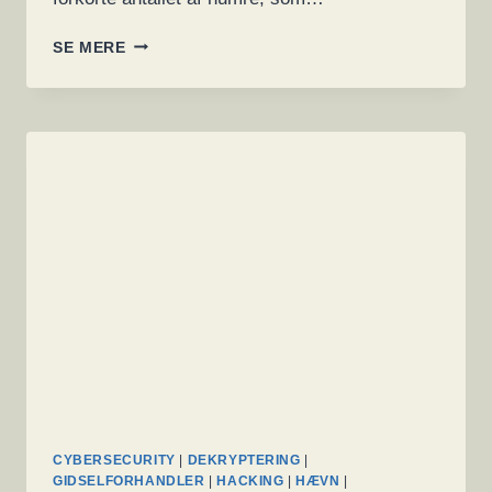
63.700
SE MERE
KREDITKORT
TIL
SALG
OG
MILLIONVIS
AF
FORTROLIGE
DOKUMENTER
PÅ
DARKWEB
CYBERSECURITY
|
DEKRYPTERING
|
GIDSELFORHANDLER
|
HACKING
|
HÆVN
|