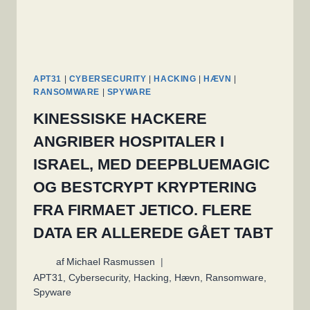
HACKET
2
GANGE
SOM
HÆVN
APT31
|
CYBERSECURITY
|
HACKING
|
HÆVN
|
RANSOMWARE
|
SPYWARE
KINESSISKE HACKERE
ANGRIBER HOSPITALER I
ISRAEL, MED DEEPBLUEMAGIC
OG BESTCRYPT KRYPTERING
FRA FIRMAET JETICO. FLERE
DATA ER ALLEREDE GÅET TABT
af
Michael Rasmussen
APT31
,
Cybersecurity
,
Hacking
,
Hævn
,
Ransomware
,
Spyware