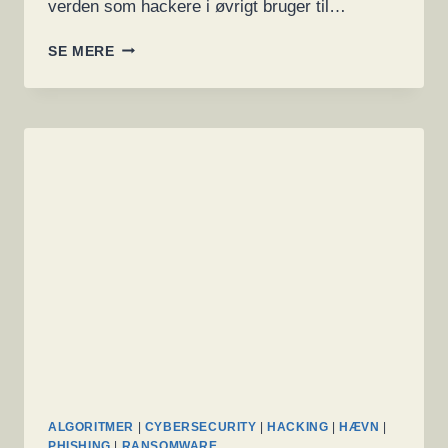
verden som hackere i øvrigt bruger til…
BRUG
SE MERE
EN
PENETRATIONSTEST
TIL
AT
FINDE
SÅRBARHEDER
FØR
DE
KRIMINELLE
GØR
ALGORITMER
|
CYBERSECURITY
|
HACKING
|
HÆVN
|
PHISHING
|
RANSOMWARE