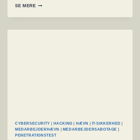
CONTI
SE MERE
KRYPTERER
4,000
COMPUTERE
OG
120
VMWARE
ESXI
SERVERE.
CYBERSECURITY
|
HACKING
|
HÆVN
|
IT-SIKKERHED
|
MEDARBEJDERHÆVN
|
MEDARBEJDERSABOTAGE
|
PENETRATIONSTEST