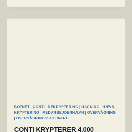
20
TUSINDE
HP
SERVERE
MED
ILO-
GRÆNSEFLADER
ER
FRIT
TILGÆNGELIGT
I
GOOGLE
BOTNET
|
CONTI
|
DEKRYPTERING
|
HACKING
|
HÆVN
|
KRYPTERING
|
MEDARBEJDERHÆVN
|
OVERVÅGNING
|
OVERVÅGNINGSSOFTWARE
CONTI KRYPTERER 4,000