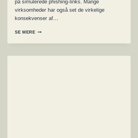
på simulerede phishing-links. Mange
virksomheder har også set de virkelige
konsekvenser af…
HVEM
SE MERE
ER
DEN
STØRSTE
INSIDERTRUSSEL?