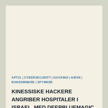
EKSISTERET
SIDEN
2016
ER
FUNDET
I
GIGABYTE
OG
ASUS
BUNDKORT
APT31
|
CYBERSECURITY
|
HACKING
|
HÆVN
|
RANSOMWARE
|
SPYWARE
KINESSISKE HACKERE
ANGRIBER HOSPITALER I
ISRAEL, MED DEEPBLUEMAGIC