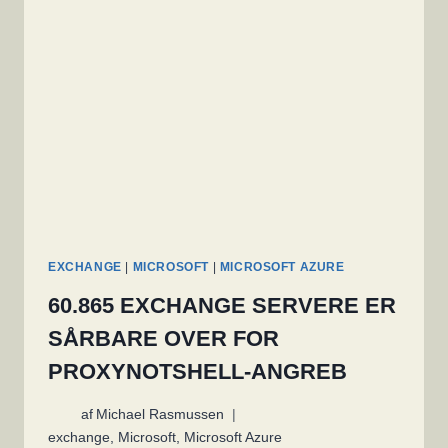
MICROSOFT’S
OPFORDRING
TIL
AT
UNDGÅ
MALWARE,
HACKING
OG
RANSOMWARE
EXCHANGE
|
MICROSOFT
|
MICROSOFT AZURE
60.865 EXCHANGE SERVERE ER
SÅRBARE OVER FOR
PROXYNOTSHELL-ANGREB
af
Michael Rasmussen
exchange
,
Microsoft
,
Microsoft Azure