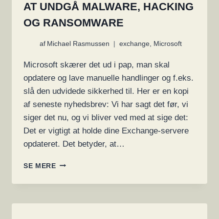
AT UNDGÅ MALWARE, HACKING
OG RANSOMWARE
af
Michael Rasmussen
exchange
,
Microsoft
Microsoft skærer det ud i pap, man skal
opdatere og lave manuelle handlinger og f.eks.
slå den udvidede sikkerhed til. Her er en kopi
af seneste nyhedsbrev: Vi har sagt det før, vi
siger det nu, og vi bliver ved med at sige det:
Det er vigtigt at holde dine Exchange-servere
opdateret. Det betyder, at…
BESKYT
SE MERE
DINE
EXCHANGE-
SERVERE,
LÆS
HER