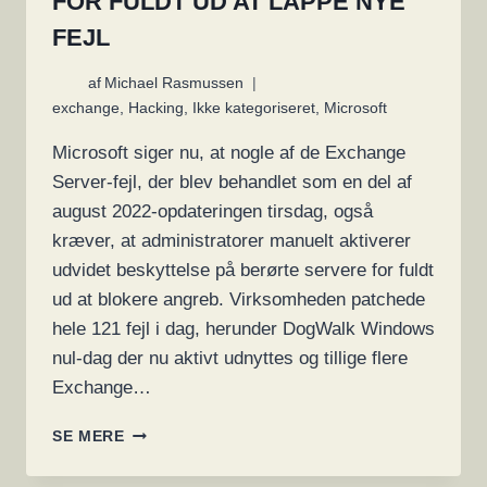
FOR FULDT UD AT LAPPE NYE
FEJL
af
Michael Rasmussen
exchange
,
Hacking
,
Ikke kategoriseret
,
Microsoft
Microsoft siger nu, at nogle af de Exchange
Server-fejl, der blev behandlet som en del af
august 2022-opdateringen tirsdag, også
kræver, at administratorer manuelt aktiverer
udvidet beskyttelse på berørte servere for fuldt
ud at blokere angreb. Virksomheden patchede
hele 121 fejl i dag, herunder DogWalk Windows
nul-dag der nu aktivt udnyttes og tillige flere
Exchange…
MICROSOFT
SE MERE
ADVARSEL:
EXCHANGE