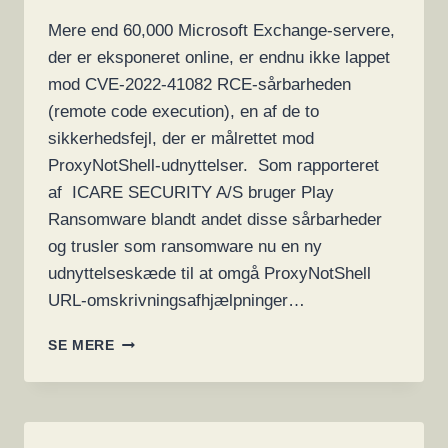
Mere end 60,000 Microsoft Exchange-servere,
der er eksponeret online, er endnu ikke lappet
mod CVE-2022-41082 RCE-sårbarheden
(remote code execution), en af de to
sikkerhedsfejl, der er målrettet mod
ProxyNotShell-udnyttelser. Som rapporteret
af ICARE SECURITY A/S bruger Play
Ransomware blandt andet disse sårbarheder
og trusler som ransomware nu en ny
udnyttelseskæde til at omgå ProxyNotShell
URL-omskrivningsafhjælpninger…
60.865
SE MERE
EXCHANGE
SERVERE
ER
SÅRBARE
OVER