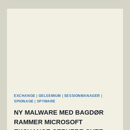
‘EXTENDED
PROTECTION’
ER
NØDVENDIG
FOR
FULDT
UD
AT
LAPPE
NYE
FEJL
EXCHANGE
|
GELSEMIUM
|
SESSIONMANAGER
|
SPIONAGE
|
SPYWARE
NY MALWARE MED BAGDØR
RAMMER MICROSOFT