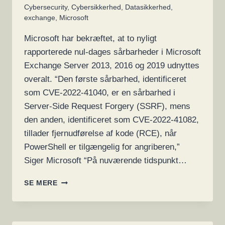
Cybersecurity
,
Cybersikkerhed
,
Datasikkerhed
,
exchange
,
Microsoft
Microsoft har bekræftet, at to nyligt
rapporterede nul-dages sårbarheder i Microsoft
Exchange Server 2013, 2016 og 2019 udnyttes
overalt. “Den første sårbarhed, identificeret
som CVE-2022-41040, er en sårbarhed i
Server-Side Request Forgery (SSRF), mens
den anden, identificeret som CVE-2022-41082,
tillader fjernudførelse af kode (RCE), når
PowerShell er tilgængelig for angriberen,”
Siger Microsoft “På nuværende tidspunkt…
MICROSOFT
SE MERE
BEKRÆFTER,
AT
NYE
EXCHANGE-