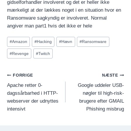
gidselforhandler involveret og det er heller ikke
mærkeligt at der lækkes noget i en situation hvor en
Ransomware sagkyndig er involveret. Normal
angiver man part1 hvis det ikke er hele
Indlæg-
#
Amazon
#
Hacking
#
Hævn
#
Ransomware
tags:
#
Revenge
#
Twitch
INDLÆGSNAVIGATION
FORRIGE
NÆSTE
Apache retter 0-
Google uddeler USB-
dagssårbarhed i HTTP-
nøgler til high-risk-
webserver der udnyttes
brugere efter GMAIL
intensivt
Phishing misbrug