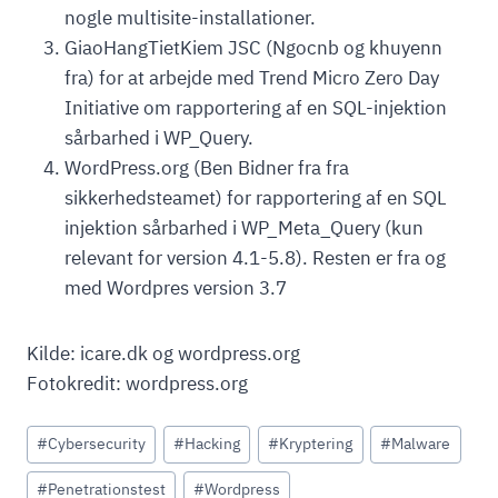
nogle multisite-installationer.
GiaoHangTietKiem JSC (Ngocnb og khuyenn
fra) for at arbejde med Trend Micro Zero Day
Initiative om rapportering af en SQL-injektion
sårbarhed i WP_Query.
WordPress.org (Ben Bidner fra fra
sikkerhedsteamet) for rapportering af en SQL
injektion sårbarhed i WP_Meta_Query (kun
relevant for version 4.1-5.8). Resten er fra og
med Wordpres version 3.7
Kilde: icare.dk og wordpress.org
Fotokredit: wordpress.org
Indlæg-
#
Cybersecurity
#
Hacking
#
Kryptering
#
Malware
tags:
#
Penetrationstest
#
Wordpress