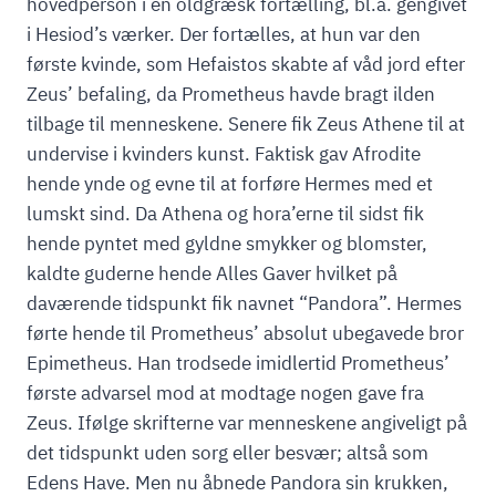
hovedperson i en oldgræsk fortælling, bl.a. gengivet
i Hesiod’s værker. Der fortælles, at hun var den
første kvinde, som Hefaistos skabte af våd jord efter
Zeus’ befaling, da Prometheus havde bragt ilden
tilbage til menneskene. Senere fik Zeus Athene til at
undervise i kvinders kunst. Faktisk gav Afrodite
hende ynde og evne til at forføre Hermes med et
lumskt sind. Da Athena og hora’erne til sidst fik
hende pyntet med gyldne smykker og blomster,
kaldte guderne hende Alles Gaver hvilket på
daværende tidspunkt fik navnet “Pandora”. Hermes
førte hende til Prometheus’ absolut ubegavede bror
Epimetheus. Han trodsede imidlertid Prometheus’
første advarsel mod at modtage nogen gave fra
Zeus. Ifølge skrifterne var menneskene angiveligt på
det tidspunkt uden sorg eller besvær; altså som
Edens Have. Men nu åbnede Pandora sin krukken,