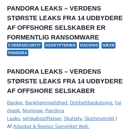
PANDORA LEAKS – VERDENS
STØRSTE LEAKS FRA 14 UDBYDERE
AF OFFSHORE SELSKABER ER
FORMENTLIG RANSOMWARE
CYBERSECURITY
DEKRYPTERING
HACKING
HÆVN
PANDORA
PANDORA LEAKS – VERDENS
STØRSTE LEAKS FRA 14 UDBYDERE
AF OFFSHORE SELSKABER
Banker
,
Bankhemmelighed
,
Dobbeltbeskatning
,
hvi
dvask
,
Nominee
,
Pandora
Leaks
,
selskabsstiftelser
,
Skattely
,
Skattesvindel
/
Af
Advokat & Revisor Samvirket Vedr.