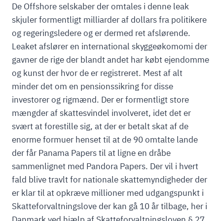
De Offshore selskaber der omtales i denne leak
skjuler formentligt milliarder af dollars fra politikere
og regeringsledere og er dermed ret afslørende.
Leaket afslører en international skyggeøkomomi der
gavner de rige der blandt andet har købt ejendomme
og kunst der hvor de er registreret. Mest af alt
minder det om en pensionssikring for disse
investorer og rigmænd. Der er formentligt store
mængder af skattesvindel involveret, idet det er
svært at forestille sig, at der er betalt skat af de
enorme formuer henset til at de 90 omtalte lande
der får Panama Papers til at ligne en dråbe
sammenlignet med Pandora Papers. Der vil i hvert
fald blive travlt for nationale skattemyndigheder der
er klar til at opkræve millioner med udgangspunkt i
Skatteforvaltningslove der kan gå 10 år tilbage, her i
Danmark ved hjælp af Skatteforvaltningsloven § 27,