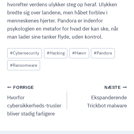
hvorefter verdens ulykker steg op heraf. Ulykken
bredte sig over landene, men håbet forblev i
menneskenes hjerter. Pandora er indenfor
psykologien en metafor for hvad der kan ske, når
man lader sine tanker flyde, uden kontrol.
Indlæg-
#
Cybersecurity
#
Hacking
#
Hævn
#
Pandora
tags:
#
Ransomware
INDLÆGSNAVIGATION
FORRIGE
NÆSTE
Hvorfor
Ekspanderende
cybersikkerheds-trusler
Trickbot malware
bliver stadig farligere