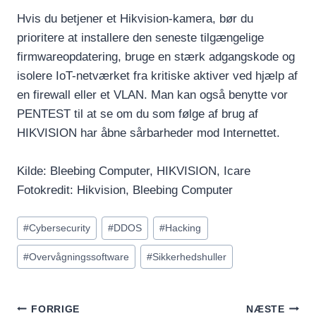
Hvis du betjener et Hikvision-kamera, bør du
prioritere at installere den seneste tilgængelige
firmwareopdatering, bruge en stærk adgangskode og
isolere IoT-netværket fra kritiske aktiver ved hjælp af
en firewall eller et VLAN. Man kan også benytte vor
PENTEST til at se om du som følge af brug af
HIKVISION har åbne sårbarheder mod Internettet.
Kilde: Bleebing Computer, HIKVISION, Icare
Fotokredit: Hikvision, Bleebing Computer
Indlæg-
#
Cybersecurity
#
DDOS
#
Hacking
tags:
#
Overvågningssoftware
#
Sikkerhedshuller
INDLÆGSNAVIGATION
FORRIGE
NÆSTE