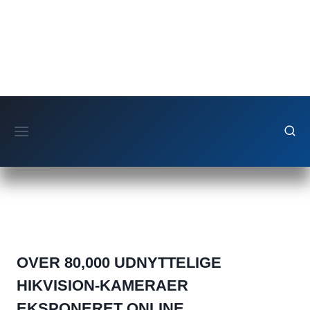
Fortsæt
til
indhold
OVER 80,000 UDNYTTELIGE
HIKVISION-KAMERAER
EKSPONERET ONLINE