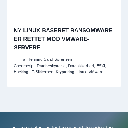
NY LINUX-BASERET RANSOMWARE
ER RETTET MOD VMWARE-
SERVERE
af
Henning Sand Sørensen
Cheerscript
,
Databeskyttelse
,
Datasikkerhed
,
ESXi
,
Hacking
,
IT-Sikkerhed
,
Kryptering
,
Linux
,
VMware
Please contact us for the nearest dealer/partner: