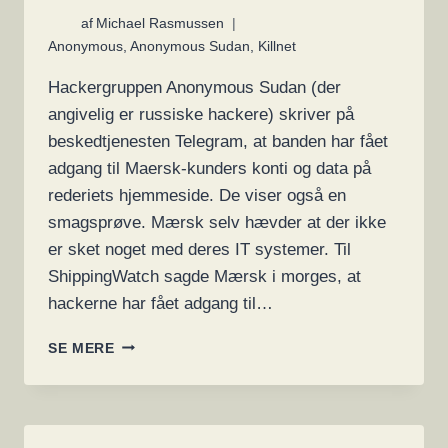
af
Michael Rasmussen
Anonymous
,
Anonymous Sudan
,
Killnet
Hackergruppen Anonymous Sudan (der
angivelig er russiske hackere) skriver på
beskedtjenesten Telegram, at banden har fået
adgang til Maersk-kunders konti og data på
rederiets hjemmeside. De viser også en
smagsprøve. Mærsk selv hævder at der ikke
er sket noget med deres IT systemer. Til
ShippingWatch sagde Mærsk i morges, at
hackerne har fået adgang til…
MAERSK
SE MERE
BEKRÆFTER
AT
DE
HAR