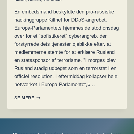
En embedsmand beskyldte den pro-russiske
hackinggruppe Killnet for DDoS-angrebet.
Europa-Parlamentets hjemmeside stod onsdag
over for et “sofistikeret” cyberangreb, der
forstyrrede dets tjenester øjeblikke efter, at
medlemmerne stemte for at erklære Rusland
en statssponsor af terrorisme. ”I morges blev
Rusland stadig udpeget som en terrorstat i en
officiel resolution. I eftermiddag kollapser hele
netværket i Europa-Parlamentet,«…
EUROPA-
SE MERE
PARLAMENTET
RAMT
AF
CYBERANGREB
EFTER