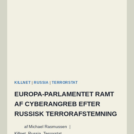
MISTET
KUNDERS
KONTI
OG
DATA
KILLNET
|
RUSSIA
|
TERRORSTAT
EUROPA-PARLAMENTET RAMT
AF CYBERANGREB EFTER
RUSSISK TERRORAFSTEMNING
af
Michael Rasmussen
Killnet
,
Russia
,
Terrorstat