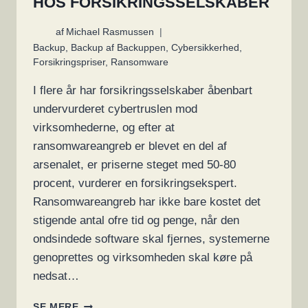
HOS FORSIKRINGSSELSKABER
af
Michael Rasmussen
Backup
,
Backup af Backuppen
,
Cybersikkerhed
,
Forsikringspriser
,
Ransomware
I flere år har forsikringsselskaber åbenbart
undervurderet cybertruslen mod
virksomhederne, og efter at
ransomwareangreb er blevet en del af
arsenalet, er priserne steget med 50-80
procent, vurderer en forsikringsekspert.
Ransomwareangreb har ikke bare kostet det
stigende antal ofre tid og penge, når den
ondsindede software skal fjernes, systemerne
genoprettes og virksomheden skal køre på
nedsat…
RANSOMWARE
SE MERE