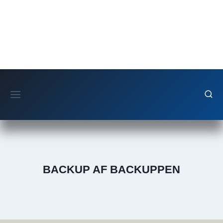
Fortsæt
til
indhold
BACKUP AF BACKUPPEN