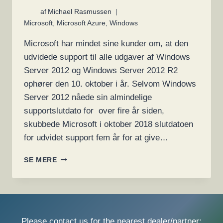
af
Michael Rasmussen
Microsoft
,
Microsoft Azure
,
Windows
Microsoft har mindet sine kunder om, at den
udvidede support til alle udgaver af Windows
Server 2012 og Windows Server 2012 R2
ophører den 10. oktober i år. Selvom Windows
Server 2012 nåede sin almindelige
supportslutdato for over fire år siden,
skubbede Microsoft i oktober 2018 slutdatoen
for udvidet support fem år for at give…
MICROSOFT:
SE MERE
WINDOWS
SERVER
2012
OPHØRER
MED
SUPPORT
Please contact us for the nearest dealer/partner: