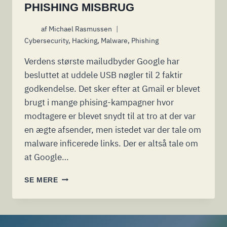
PHISHING MISBRUG
af
Michael Rasmussen
Cybersecurity
,
Hacking
,
Malware
,
Phishing
Verdens største mailudbyder Google har
besluttet at uddele USB nøgler til 2 faktir
godkendelse. Det sker efter at Gmail er blevet
brugt i mange phising-kampagner hvor
modtagere er blevet snydt til at tro at der var
en ægte afsender, men istedet var der tale om
malware inficerede links. Der er altså tale om
at Google…
GOOGLE
SE MERE
UDDELER
USB-
NØGLER
TIL