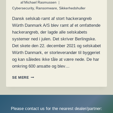
af
Michael Rasmussen
Cybersecurity
,
Ransomware
,
Sikkerhedshuller
Dansk selskab ramt af stort hackerangreb
Würth Danmark A/S blev ramt af et omfattende
hackerangreb, der lagde alle selskabets
systemer ned i julen. Det skriver Berlingske.
Det skete den 22. december 2021 og selskabet
Würth Danmark, er storleverandør til byggeriet
og kan således ikke tåle at være nede. De har
omkring 600 ansatte og blev…
WÜRTH
SE MERE
BLEV
100%
LAMMET
AF
RANSOMWARE
Please contact us for the nearest dealer/partner: