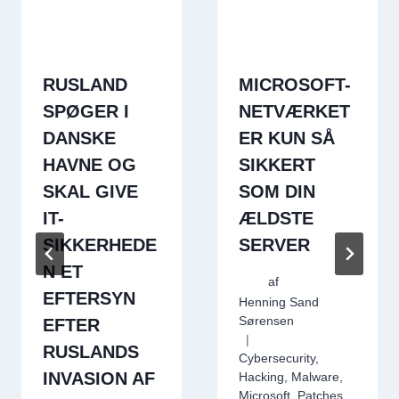
RUSLAND
MICROSOFT-
SPØGER I
NETVÆRKET
DANSKE
ER KUN SÅ
HAVNE OG
SIKKERT
SKAL GIVE
SOM DIN
IT-
ÆLDSTE
SIKKERHEDE
SERVER
N ET
af
EFTERSYN
Henning Sand
Sørensen
EFTER
RUSLANDS
Cybersecurity
,
INVASION AF
Hacking
,
Malware
,
Microsoft
,
Patches