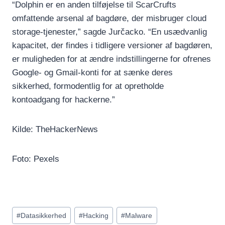
“Dolphin er en anden tilføjelse til ScarCrufts
omfattende arsenal af bagdøre, der misbruger cloud
storage-tjenester,” sagde Jurčacko. “En usædvanlig
kapacitet, der findes i tidligere versioner af bagdøren,
er muligheden for at ændre indstillingerne for ofrenes
Google- og Gmail-konti for at sænke deres
sikkerhed, formodentlig for at opretholde
kontoadgang for hackerne.”
Kilde: TheHackerNews
Foto: Pexels
Indlæg-
#
Datasikkerhed
#
Hacking
#
Malware
tags: