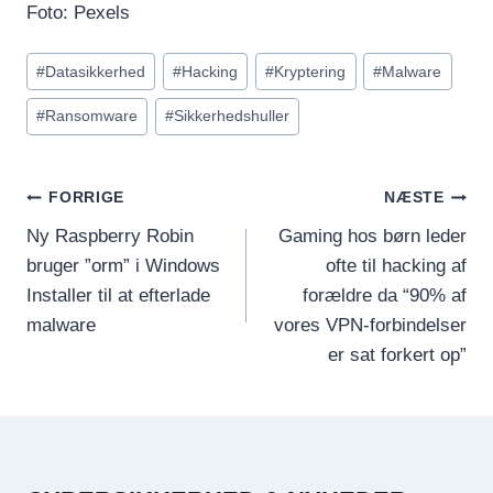
Foto: Pexels
Indlæg-
#
Datasikkerhed
#
Hacking
#
Kryptering
#
Malware
tags:
#
Ransomware
#
Sikkerhedshuller
INDLÆGSNAVIGATION
FORRIGE
NÆSTE
Ny Raspberry Robin
Gaming hos børn leder
bruger ”orm” i Windows
ofte til hacking af
Installer til at efterlade
forældre da “90% af
malware
vores VPN-forbindelser
er sat forkert op”