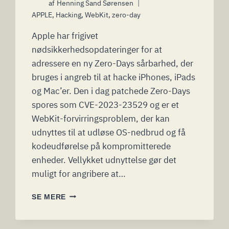
af
Henning Sand Sørensen
APPLE
,
Hacking
,
WebKit
,
zero-day
Apple har frigivet
nødsikkerhedsopdateringer for at
adressere en ny Zero-Days sårbarhed, der
bruges i angreb til at hacke iPhones, iPads
og Mac’er. Den i dag patchede Zero-Days
spores som CVE-2023-23529 og er et
WebKit-forvirringsproblem, der kan
udnyttes til at udløse OS-nedbrud og få
kodeudførelse på kompromitterede
enheder. Vellykket udnyttelse gør det
muligt for angribere at…
NYE
SE MERE
WEBKIT
ZERO-
DAY