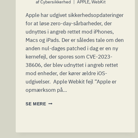
af
Cybersikkerhed
APPLE
,
WebKit
Apple har udgivet sikkerhedsopdateringer
for at løse zero-day-sårbarheder, der
udnyttes i angreb rettet mod iPhones,
Macs og iPads. Der er således tale om den
anden nul-dages patched i dag er en ny
kernefejl, der spores som CVE-2023-
38606, der blev udnyttet i angreb rettet
mod enheder, der kører ældre iOS-
udgivelser. Apple Webkit fejl “Apple er
opmærksom på…
APPLE
SE MERE
LØSER
NY
NUL-
DAGS
BRUG