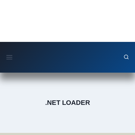
Fortsæt
til
indhold
.NET LOADER