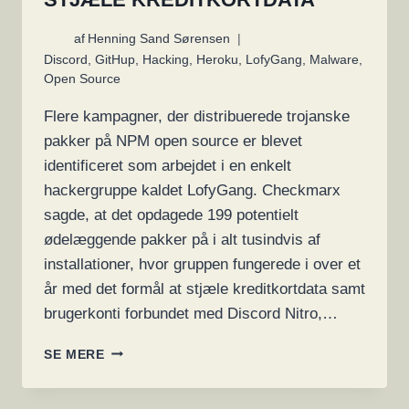
af
Henning Sand Sørensen
Discord
,
GitHup
,
Hacking
,
Heroku
,
LofyGang
,
Malware
,
Open Source
Flere kampagner, der distribuerede trojanske
pakker på NPM open source er blevet
identificeret som arbejdet i en enkelt
hackergruppe kaldet LofyGang. Checkmarx
sagde, at det opdagede 199 potentielt
ødelæggende pakker på i alt tusindvis af
installationer, hvor gruppen fungerede i over et
år med det formål at stjæle kreditkortdata samt
brugerkonti forbundet med Discord Nitro,…
LOFYGANG
SE MERE
DISTRIBUEREDE
OVER
200