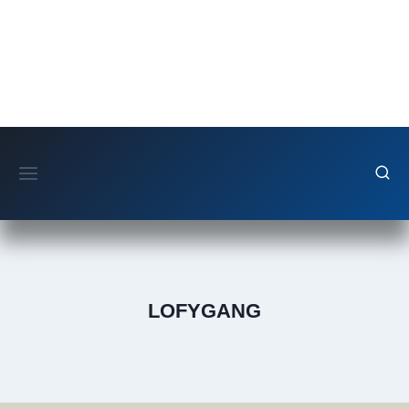
Fortsæt
til
indhold
LOFYGANG