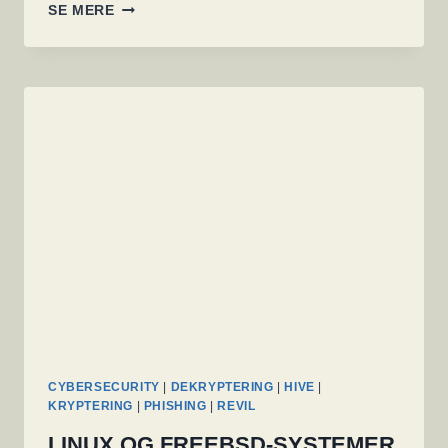
FBI
SE MERE
ADVARER:
RANSOMWARE
GRUPPE
HAR
ALLEREDE
RAMT
1.300
ORGANISATIONER
OG
HAR
MODTAGET
717
MILLIONER
KRONER
CYBERSECURITY
|
DEKRYPTERING
|
HIVE
|
KRYPTERING
|
PHISHING
|
REVIL
LINUX OG FREEBSD-SYSTEMER