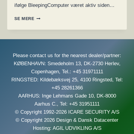
ifølge BleepingComputer været aktiv siden…
LINUX
SE MERE
OG
FREEBSD-
SYSTEMER
ER
I
Please contact us for the nearest dealer/partner:
SØGELYSET
FRA
KØBENHAVN: Smedeholm 13, DK-2730 Herlev,
HIVE
Copenhagen, Tel.: +45 31971111
OG
RINGSTED: Kildebæksvej 25, 4100 Ringsted, Tel:
ANDRE
RANSOMWARE
+45 28261366
GRUPPER
AARHUS: Inge Lehmans Gade 10, DK-8000
Aarhus C., Tel: +45 31951111
© Copyright 1992-2026 ICARE SECURITY A/S
© Copyright 2026 Design & Dansk Datacenter
Hosting: AGIL UDVIKLING A/S