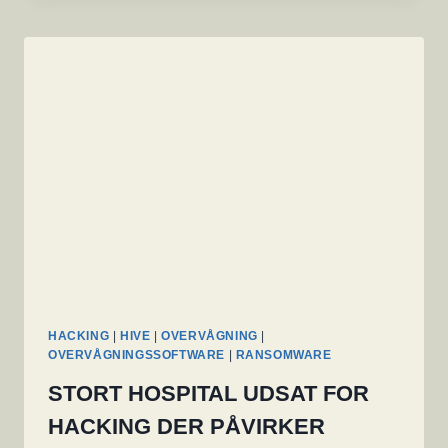
LUKKER
FOR
RANSOMWARE
BANDE
OG
LEVERER
DEKRYPTERING
HACKING
|
HIVE
|
OVERVÅGNING
|
OVERVÅGNINGSSOFTWARE
|
RANSOMWARE
STORT HOSPITAL UDSAT FOR
HACKING DER PÅVIRKER