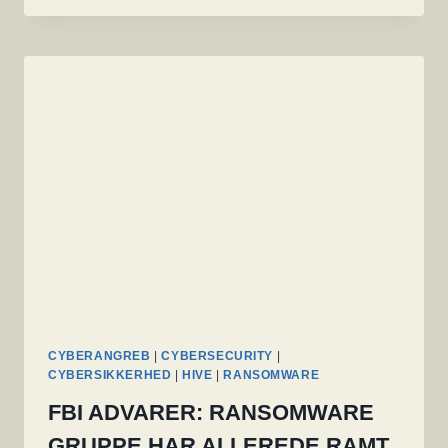
UDSAT
FOR
HACKING
DER
PÅVIRKER
270.000
PATIENTER
CYBERANGREB
|
CYBERSECURITY
|
CYBERSIKKERHED
|
HIVE
|
RANSOMWARE
FBI ADVARER: RANSOMWARE
GRUPPE HAR ALLEREDE RAMT