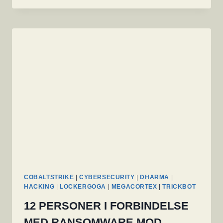
BRUGER
NY
COBALT
STRIKE-
LIGNENDE
ANGREBSPLATFORM
COBALTSTRIKE
|
CYBERSECURITY
|
DHARMA
|
HACKING
|
LOCKERGOGA
|
MEGACORTEX
|
TRICKBOT
12 PERSONER I FORBINDELSE
MED RANSOMWARE MOD