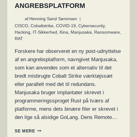
ANGREBSPLATFORM
af
Henning Sand Sørensen
CISCO
,
Cobaltstrike
,
COVID-19
,
Cybersecurity
,
Hacking
,
IT-Sikkerhed
,
Kina
,
Manjusaka
,
Ransomware
,
RAT
Forskere har observeret en ny post-udnyttelse
af en angrebsplatform, navngivet Manjusaka,
som kan anvendes som et alternativ til det
bredt misbrugte Cobalt Strike værktøjssæt
eller parallelt med det til redundans.
Manjusaka bruger implantater skrevet i
programmeringssproget Rust på tværs af
platforme, mens dets binære filer er skrevet i
den lige så alsidige GoLang. Dens Remote…
KINESISKE
SE MERE
HACKERE