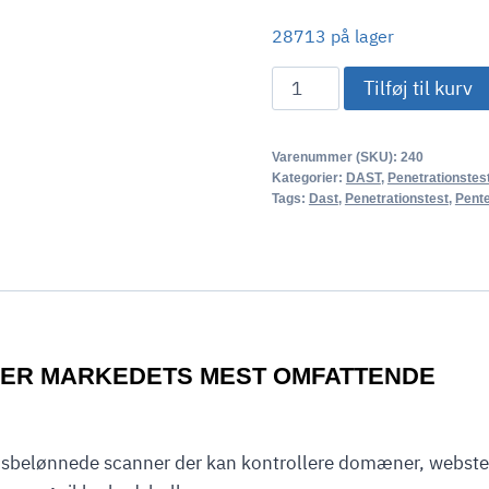
28713 på lager
iCare
Tilføj til kurv
iSense
Penetrationstest
Varenummer (SKU):
240
(Pentest)
Kategorier:
DAST
,
Penetrationstes
antal
Tags:
Dast
,
Penetrationstest
,
Pent
 ER MARKEDETS MEST OMFATTENDE
isbelønnede scanner der kan kontrollere domæner, webste