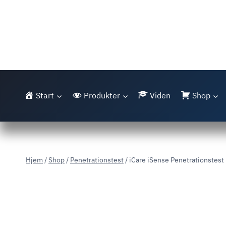
Fortsæt
til
indhold
Start
Produkter
Viden
Shop
Hjem
/
Shop
/
Penetrationstest
/
iCare iSense Penetrationstest