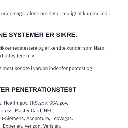
 undersøger alene om det er muligt at komme ind i
NE SYSTEMER ER SIKRE.
 sikkerhedstestere og af kendte kunder som Nato,
rt udbydere m.v.
7 mest kendte i verden indenfor pentest og
TER PENETRATIONSTEST
, Health.gov, IRS.gov, SSA.gov,
press, Master Card, NFL,
tsu-Siemens, Accenture, LeoVegas,
 Experian, Verizon, Verisign,