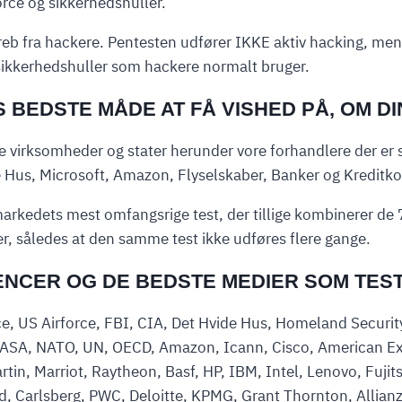
orce og sikkerhedshuller.
b fra hackere. Pentesten udfører IKKE aktiv hacking, men
ikkerhedshuller som hackere normalt bruger.
BEDSTE MÅDE AT FÅ VISHED PÅ, OM DI
te virksomheder og stater herunder vore forhandlere der er
e Hus, Microsoft, Amazon, Flyselskaber, Banker og Kreditko
rkedets mest omfangsrige test, der tillige kombinerer de 
er, således at den samme test ikke udføres flere gange.
ENCER OG DE BEDSTE MEDIER SOM TES
e, US Airforce, FBI, CIA, Det Hvide Hus, Homeland Security
NASA, NATO, UN, OECD, Amazon, Icann, Cisco, American Ex
n, Marriot, Raytheon, Basf, HP, IBM, Intel, Lenovo, Fuji
, Carlsberg, PWC, Deloitte, KPMG, Grant Thornton, Allianz,