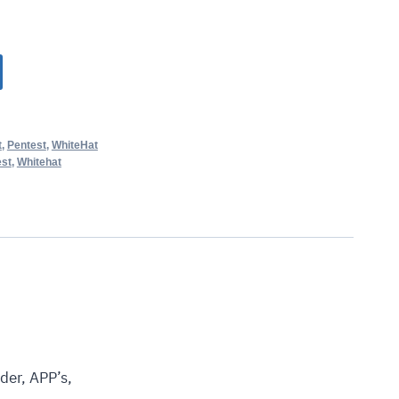
t
,
Pentest
,
WhiteHat
est
,
Whitehat
der, APP’s,