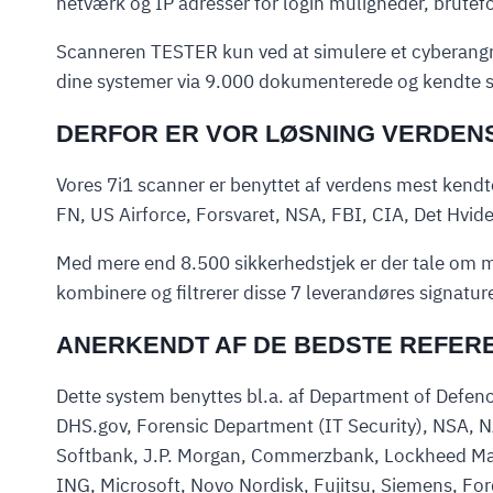
netværk og IP adresser for login muligheder, brutef
Scanneren TESTER kun ved at simulere et cyberangre
dine systemer via 9.000 dokumenterede og kendte s
DERFOR ER VOR LØSNING VERDENS 
Vores 7i1 scanner er benyttet af verdens mest kend
FN, US Airforce, Forsvaret, NSA, FBI, CIA, Det Hvid
Med mere end 8.500 sikkerhedstjek er der tale om ma
kombinere og filtrerer disse 7 leverandøres signatur
ANERKENDT AF DE BEDSTE REFER
Dette system benyttes bl.a. af Department of Defenc
DHS.gov, Forensic Department (IT Security), NSA, 
Softbank, J.P. Morgan, Commerzbank, Lockheed Marti
ING, Microsoft, Novo Nordisk, Fujitsu, Siemens, Ford