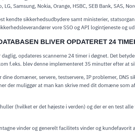
vo, LG, Samsung, Nokia, Orange, HSBC, SEB Bank, SAS, Nord
kendte sikkerhedsudbydere samt ministerier, statsorganisat
ikkerhedsleverandører vore SSO og API logintjeneste og udb
TABASEN BLIVER OPDATERET 24 TIMER 
 daglig, opdateres scannerne 24 timer i døgnet. Det betyder
om f.eks. blev denne implementeret 35 minutter efter at si
 dine domæner, servere, testservere, IP problemer, DNS s
ner der muliggør at man kan skrive med dit domæne som af
ler (hvilket er det højeste i verden) og der er en test all
agne vinder og generelt facilitets vinder og kundefavorit 