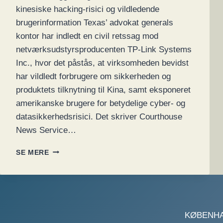
kinesiske hacking-risici og vildledende
brugerinformation Texas’ advokat generals
kontor har indledt en civil retssag mod
netværksudstyrsproducenten TP-Link Systems
Inc., hvor det påstås, at virksomheden bevidst
har vildledt forbrugere om sikkerheden og
produktets tilknytning til Kina, samt eksponeret
amerikanske brugere for betydelige cyber- og
data­sikkerhedsrisici. Det skriver Courthouse
News Service…
MERE
SE MERE
OM
TEXAS’
RETSSAG
MOD
TP-
LINK
KØBENHAVN