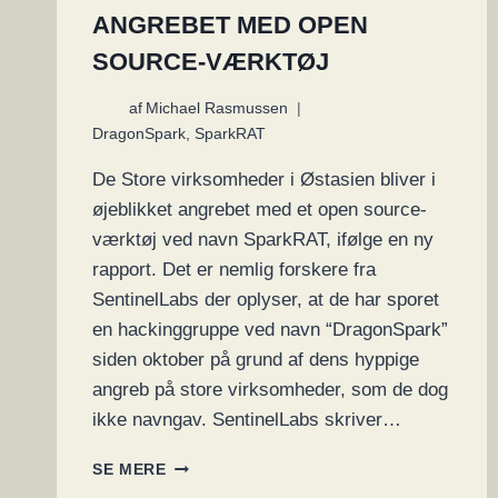
ANGREBET MED OPEN
SOURCE-VÆRKTØJ
af
Michael Rasmussen
DragonSpark
,
SparkRAT
De Store virksomheder i Østasien bliver i
øjeblikket angrebet med et open source-
værktøj ved navn SparkRAT, ifølge en ny
rapport. Det er nemlig forskere fra
SentinelLabs der oplyser, at de har sporet
en hackinggruppe ved navn “DragonSpark”
siden oktober på grund af dens hyppige
angreb på store virksomheder, som de dog
ikke navngav. SentinelLabs skriver…
STORE
SE MERE
ØSTASIATISKE