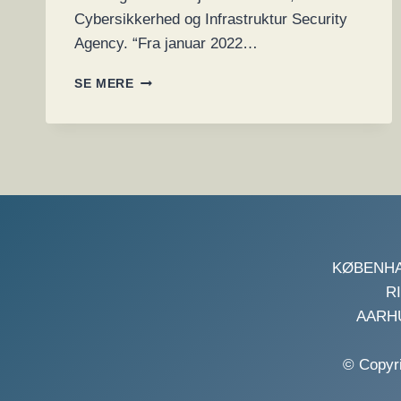
Cybersikkerhed og Infrastruktur Security
Agency. “Fra januar 2022…
FBI:
SE MERE
RANSOMWARE
BANDE
HAR
INFILTRERET
52
AMERIKANSKE
KRITISKE
INFRASTRUKTUR
ORGANISATIONER
KØBENHAVN
RI
AARHUS
© Copyr