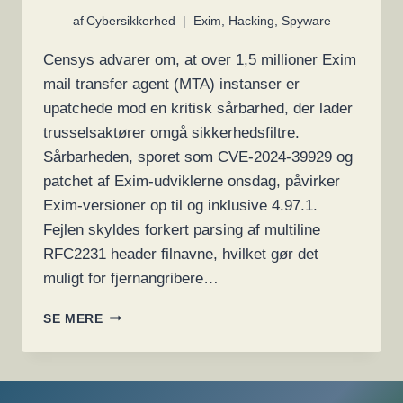
af
Cybersikkerhed
Exim
,
Hacking
,
Spyware
Censys advarer om, at over 1,5 millioner Exim
mail transfer agent (MTA) instanser er
upatchede mod en kritisk sårbarhed, der lader
trusselsaktører omgå sikkerhedsfiltre.
Sårbarheden, sporet som CVE-2024-39929 og
patchet af Exim-udviklerne onsdag, påvirker
Exim-versioner op til og inklusive 4.97.1.
Fejlen skyldes forkert parsing af multiline
RFC2231 header filnavne, hvilket gør det
muligt for fjernangribere…
1,5
SE MERE
MILLIONER
MAILSERVERE
ER
SÅRBARE