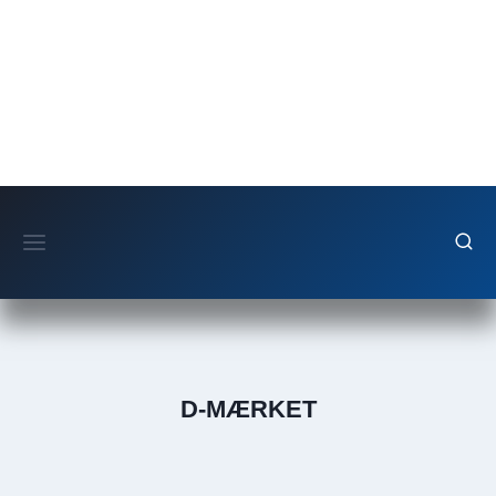
Fortsæt
til
indhold
D-MÆRKET