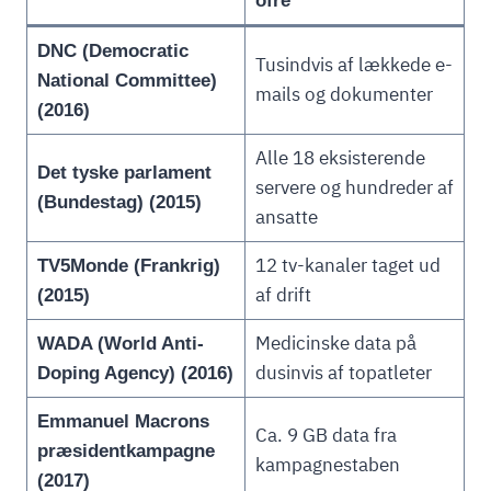
ofre
DNC (Democratic
Tusindvis af lækkede e-
National Committee)
mails og dokumenter
(2016)
Alle 18 eksisterende
Det tyske parlament
servere og hundreder af
(Bundestag) (2015)
ansatte
12 tv-kanaler taget ud
TV5Monde (Frankrig)
af drift
(2015)
Medicinske data på
WADA (World Anti-
dusinvis af topatleter
Doping Agency) (2016)
Emmanuel Macrons
Ca. 9 GB data fra
præsidentkampagne
kampagnestaben
(2017)