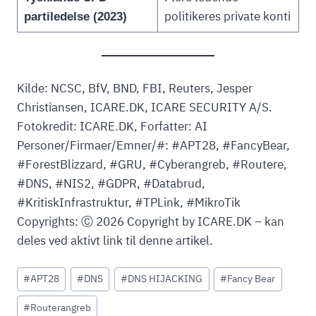
politikeres private konti
partiledelse (2023)
Kilde: NCSC, BfV, BND, FBI, Reuters, Jesper
Christiansen, ICARE.DK, ICARE SECURITY A/S.
Fotokredit: ICARE.DK, Forfatter: AI
Personer/Firmaer/Emner/#: #APT28, #FancyBear,
#ForestBlizzard, #GRU, #Cyberangreb, #Routere,
#DNS, #NIS2, #GDPR, #Databrud,
#KritiskInfrastruktur, #TPLink, #MikroTik
Copyrights: Ⓒ 2026 Copyright by ICARE.DK – kan
deles ved aktivt link til denne artikel.
Indlæg-
#
APT28
#
DNS
#
DNS HIJACKING
#
Fancy Bear
tags:
#
Routerangreb