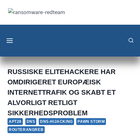
Fortsæt
til
indhold
RUSSISKE ELITEHACKERE HAR
OMDIRIGERET EUROPÆISK
INTERNETTRAFIK OG SKABT ET
ALVORLIGT RETLIGT
SIKKERHEDSPROBLEM
APT28
DNS
DNS-HIJACKING
PAWN STORM
ROUTERANGREB