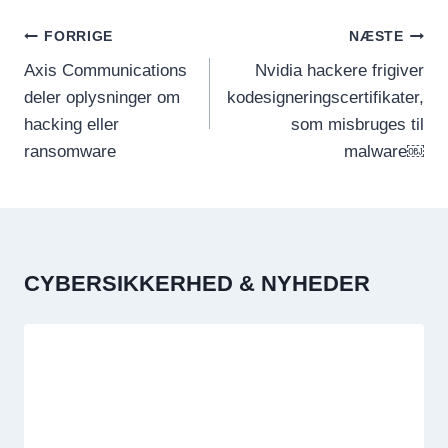
INDLÆGSNAVIGATION
FORRIGE
NÆSTE
Axis Communications
Nvidia hackere frigiver
deler oplysninger om
kodesigneringscertifikater,
hacking eller
som misbruges til
ransomware
malware￼
CYBERSIKKERHED & NYHEDER