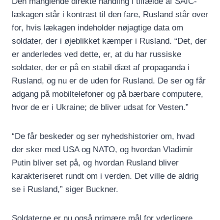
Den manglende direkte handling i tilfælde af SAIC-
lækagen står i kontrast til den fare, Rusland står over
for, hvis lækagen indeholder nøjagtige data om
soldater, der i øjeblikket kæmper i Rusland. “Det, der
er anderledes ved dette, er, at du har russiske
soldater, der er på en stabil diæt af propaganda i
Rusland, og nu er de uden for Rusland. De ser og får
adgang på mobiltelefoner og på bærbare computere,
hvor de er i Ukraine; de bliver udsat for Vesten.”
“De får beskeder og ser nyhedshistorier om, hvad
der sker med USA og NATO, og hvordan Vladimir
Putin bliver set på, og hvordan Rusland bliver
karakteriseret rundt om i verden. Det ville de aldrig
se i Rusland,” siger Buckner.
Soldaterne er nu også primære mål for yderligere