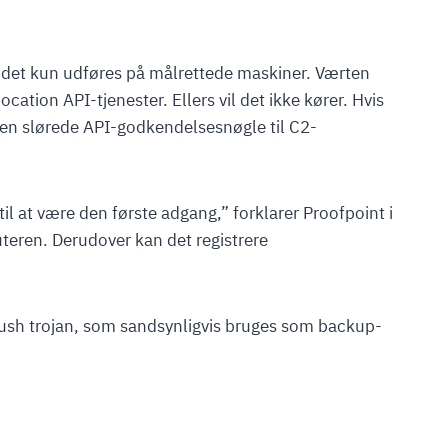
t det kun udføres på målrettede maskiner. Værten
cation API-tjenester. Ellers vil det ikke kører. Hvis
den slørede API-godkendelsesnøgle til C2-
il at være den første adgang,” forklarer Proofpoint i
teren. Derudover kan det registrere
Bush trojan, som sandsynligvis bruges som backup-