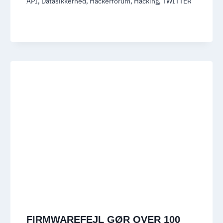
API
,
Datasikkerhed
,
Hackerforum
,
Hacking
,
TWITTER
FIRMWAREFEJL GØR OVER 100