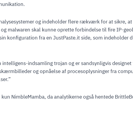
munikation.
nalysesystemer og indeholder flere rækværk for at sikre, a
 og malwaren skal kunne oprette forbindelse til fire IP-geolo
n konfiguration fra en JustPaste.it side, som indeholder 
intelligens-indsamling trojan og er sandsynligvis designet t
 skærmbilleder og opnåelse af procesoplysninger fra compu
ser.”
id kun NimbleMamba, da analytikerne også hentede Brittle