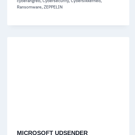
cyberangreb
,
Cybersecurity
,
Cybersikkerhed
,
Ransomware
,
ZEPPELIN
MICROSOFT UDSENDER