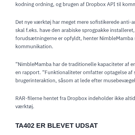
kodning ordning, og brugen af Dropbox API til kom
Det nye værktøj har meget mere sofistikerede anti-a
skal f.eks. have den arabiske sprogpakke installeret,
forudsætningerne er opfyldt, henter NimbleMamba si
kommunikation.
“NimbleMamba har de traditionelle kapaciteter af en 
en rapport. “Funktionaliteter omfatter optagelse af
brugerinteraktion, såsom at lede efter musebevægel
RAR-filerne hentet fra Dropbox indeholder ikke alt
værktøj.
TA402 ER BLEVET UDSAT