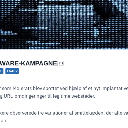
ALWARE-KAMPAGNE￼
E
TA402
som Molerats blev spottet ved hjælp af et nyt implantat 
 URL-omdirigeringer til legitime websteder.
re observerede tre variationer af smittekæden, der alle va
kab.