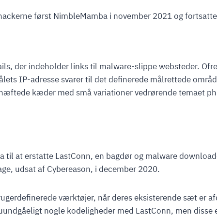
 hackerne først NimbleMamba i november 2021 og fortsatte 
ls, der indeholder links til malware-slippe websteder. Ofr
ålets IP-adresse svarer til det definerede målrettede omr
vedhæftede kæder med små variationer vedrørende temaet ph
il at erstatte LastConn, en bagdør og malware downloader 
ge, udsat af Cybereason, i december 2020.
e brugerdefinerede værktøjer, når deres eksisterende sæt er
uundgåeligt nogle kodeligheder med LastConn, men disse 