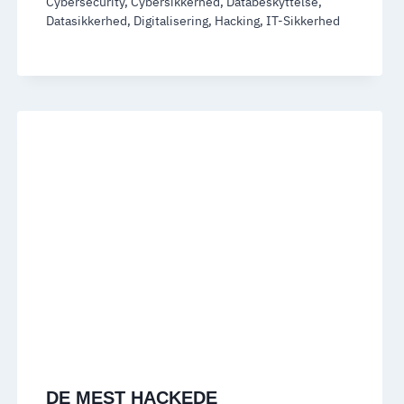
Cybersecurity
,
Cybersikkerhed
,
Databeskyttelse
,
Datasikkerhed
,
Digitalisering
,
Hacking
,
IT-Sikkerhed
DE MEST HACKEDE