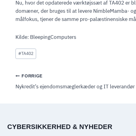
Nu, hvor det opdaterede værktøjssæt af TA402 er bleve
domæner, der bruges til at levere NimbleMamba- og C
målfokus, tjener de samme pro-palæstinensiske mål 
Kilde: BleepingComputers
Indlæg-
#
TA402
tags:
INDLÆGSNAVIGATION
FORRIGE
Nykredit’s ejendomsmæglerkæder og IT leverandør 
CYBERSIKKERHED & NYHEDER