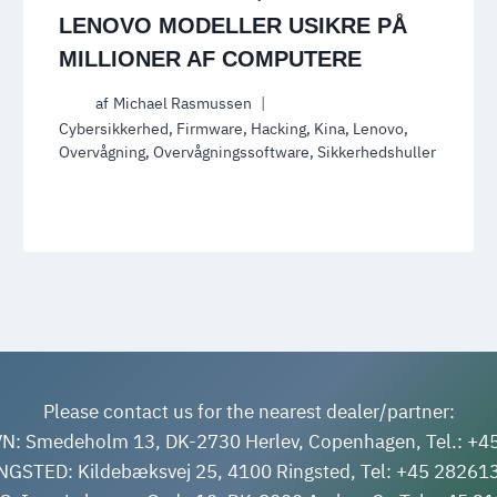
LENOVO MODELLER USIKRE PÅ
MILLIONER AF COMPUTERE
af
Michael Rasmussen
Cybersikkerhed
,
Firmware
,
Hacking
,
Kina
,
Lenovo
,
Overvågning
,
Overvågningssoftware
,
Sikkerhedshuller
Please contact us for the nearest dealer/partner:
: Smedeholm 13, DK-2730 Herlev, Copenhagen, Tel.: +4
NGSTED: Kildebæksvej 25, 4100 Ringsted, Tel: +45 28261