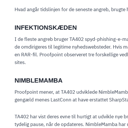
Hvad angår tidslinjen for de seneste angreb, brugte
INFEKTIONSKÆDEN
I de fleste angreb bruger TA402 spyd-phishing-e-mai
de omdirigeres til legitime nyhedswebsteder. Hvis m
en RAR-fil. Proofpoint observeret tre forskellige 
sites.
NIMBLEMAMBA
Proofpoint mener, at TA402 udviklede NimbleMamba t
gengæld menes LastConn at have erstattet SharpSta
TA402 har vist deres evne til hurtigt at udvikle ny
tydelig pause, når de opdateres. NimbleMamba har 