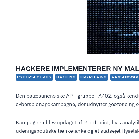
HACKERE IMPLEMENTERER NY M
CYBERSECURITY
HACKING
KRYPTERING
RANSOMWAR
Den palæstinensiske APT-gruppe TA402, også kendt 
cyberspionagekampagne, der udnytter geofencing og
Kampagnen blev opdaget af Proofpoint, hvis analytike
udenrigspolitiske tænketanke og et statsejet flysels